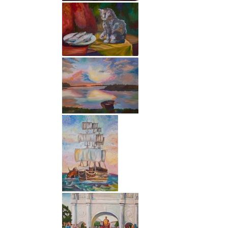
Об институте
Пр
Сведения об образовательной
Диз
организации
Ме
Структура института
Пси
Лицензия и аккредитация
Рек
Выпускники института
Сер
Вакансии
Тур
Научная деятельность
Эко
Реквизиты
Юр
Отзывы об Институте
Охрана труда
Новости и Объявления
Фо
Статьи
Очн
Очн
Фотогалерея
Зао
Второе высшее