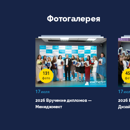
Российской Федерации
Фотогалерея
Министерство
просвещения Российской
Федерации
131
45
фото
фо
17
17
июля
июл
2026 Вручение дипломов —
2026 
Менеджмент
Диза