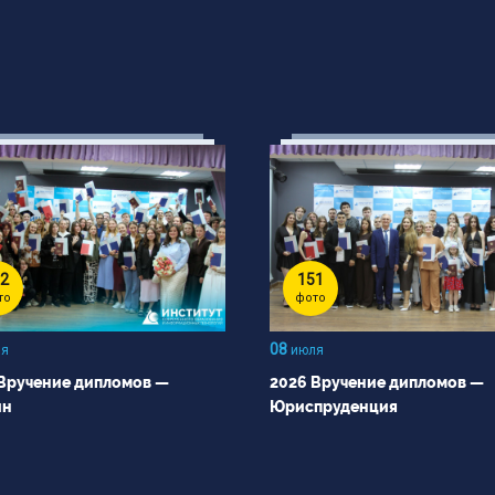
2
151
то
фото
08
я
июля
Вручение дипломов —
2026 Вручение дипломов —
йн
Юриспруденция