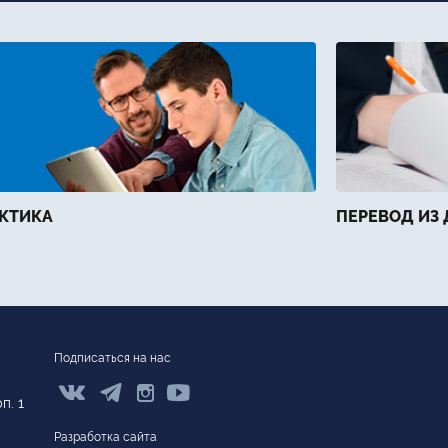
КТИКА
ПЕРЕВОД ИЗ 
Подписаться на нас



п. 1
Разработка сайта