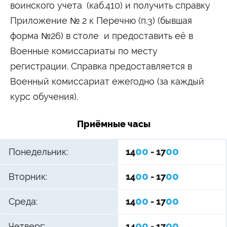
воинского учета
(каб.410) и получить справку
Студенту
Приложение № 2 к Перечню (п.3) (бывшая
Военно-учетный стол
Миграционный учет
Библиотека
форма №26) в столе и предоставить её в
Полезные ссылки
Антиплагиат
Карта москвича
Центр правовой помощи
Военные комиссариаты по месту
Новости и Объявления
регистрации. Справка предоставляется в
Военный комиссариат ежегодно (за каждый
Статьи
курс обучения).
Фотогалерея
Второе высшее
Приёмные часы
Формы обучения
00
00
Понедельник:
14
- 17
Очная форма обучения
Очно-заочная форма обучения
Заочная форма обучения
00
00
Вторник:
14
- 17
Мероприятия
00
00
Среда:
14
- 17
Дни открытых дверей
Выездные студенческие мероприятия
00
00
Четверг:
14
- 17