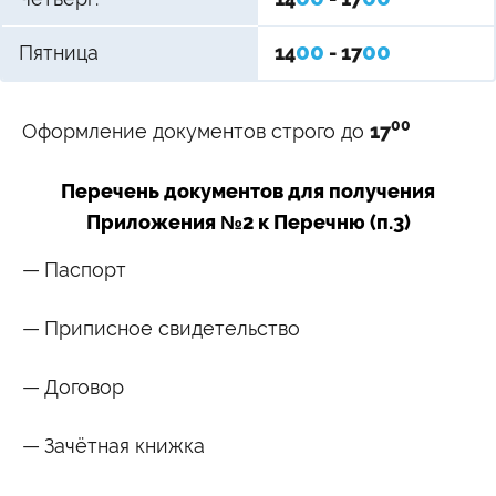
Университетские субботы
Контакты
00
00
Пятница
14
- 17
Администрация
Приёмная комиссия
+7 (495) 795-00-11
+7 (495) 795-00-10
00
Оформление документов строго до
17
Подписаться на нас
Перечень документов для получения


Приложения №2 к Перечню (п.3)
Министерство науки и высшего образования
Паспорт
Российской Федерации
Приписное свидетельство
Министерство просвещения Российской
Федерации
Договор
Зачётная книжка