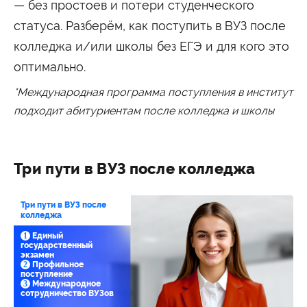
Университетские субботы
— без простоев и потери студенческого
статуса. Разберём, как поступить в ВУЗ после
Контакты
колледжа и/или школы без ЕГЭ и для кого это
Администрация
Приёмная комиссия
+7 (495) 795-00-11
+7 (495) 795-00-10
оптимально.
*Международная программа поступления в институт
Подписаться на нас
подходит абитуриентам после колледжа и школы


Министерство науки и высшего образования
Три пути в ВУЗ после колледжа
Российской Федерации
Министерство просвещения Российской
Три пути в ВУЗ после
Федерации
колледжа
1
Единый
государственный
экзамен
2
Профильное
поступление
3
Международное
сотрудничество ВУЗов