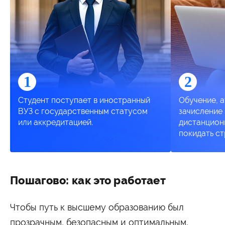
1
2
Студент поступает в иностранный
Обучение, а
ВУЗ с государственным статусом
зачисление
или аккредитацией.
дистанцион
покидать ст
Пошагово: как это работает
Чтобы путь к высшему образованию был
прозрачным, безопасным и оптимальным,