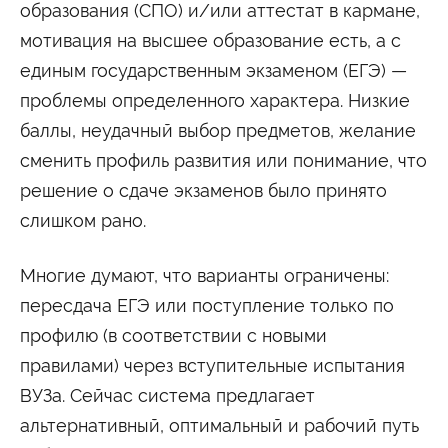
образования (СПО) и/или аттестат в кармане,
Студенту
мотивация на высшее образование есть, а с
Военно-учетный стол
Миграционный учет
Библиотека
единым государственным экзаменом (ЕГЭ) —
Полезные ссылки
Антиплагиат
Карта москвича
Центр правовой помощи
проблемы определенного характера. Низкие
Новости и Объявления
баллы, неудачный выбор предметов, желание
сменить профиль развития или понимание, что
Статьи
решение о сдаче экзаменов было принято
Фотогалерея
слишком рано.
Второе высшее
Многие думают, что варианты ограничены:
Формы обучения
пересдача ЕГЭ или поступление только по
Очная форма обучения
Очно-заочная форма обучения
профилю (в соответствии с новыми
Заочная форма обучения
правилами) через вступительные испытания
Мероприятия
ВУЗа. Сейчас система предлагает
Дни открытых дверей
альтернативный, оптимальный и рабочий путь
Выездные студенческие мероприятия