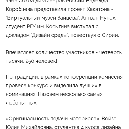
член Союза дизайнеров России Надежда
Университетские субботы
Коробцева представила проект Хакатона -
Контакты
"Виртуальный музей Зайцева". Антван Нунех,
Администрация
Приёмная комиссия
студент РГУ им. Косыгина выступал с
+7 (495) 795-00-11
+7 (495) 795-00-10
докладом "Дизайн среды", повествуя о Сирии.
Подписаться на нас


Впечатляет количество участников - четверть
тысячи, 250 человек!
Министерство науки и высшего образования
Российской Федерации
По традиции, в рамках конференции комиссия
провела конкурс и выделила лучших в
Министерство просвещения Российской
Федерации
номинациях. Назовем несколько самых
любопытных.
«Оригинальность подачи материала». Вейзе
Юлия Михайловна, студентка 4 курса дизайна