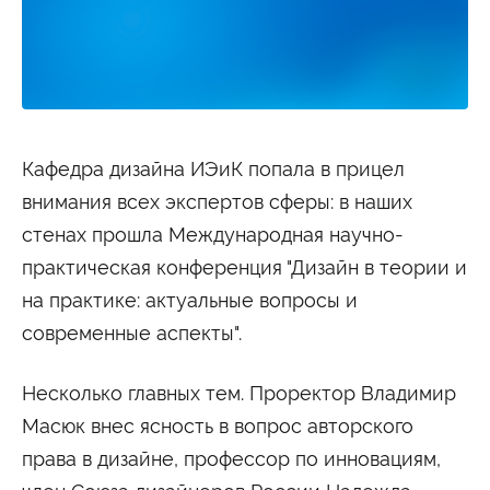
Студенту
Военно-учетный стол
Миграционный учет
Библиотека
Полезные ссылки
Антиплагиат
Карта москвича
Центр правовой помощи
Новости и Объявления
Кафедра дизайна ИЭиК попала в прицел
Статьи
внимания всех экспертов сферы: в наших
Фотогалерея
стенах прошла Международная научно-
Второе высшее
практическая конференция "Дизайн в теории и
на практике: актуальные вопросы и
Формы обучения
современные аспекты".
Очная форма обучения
Очно-заочная форма обучения
Заочная форма обучения
Несколько главных тем. Проректор Владимир
Мероприятия
Масюк внес ясность в вопрос авторского
права в дизайне, профессор по инновациям,
Дни открытых дверей
Выездные студенческие мероприятия