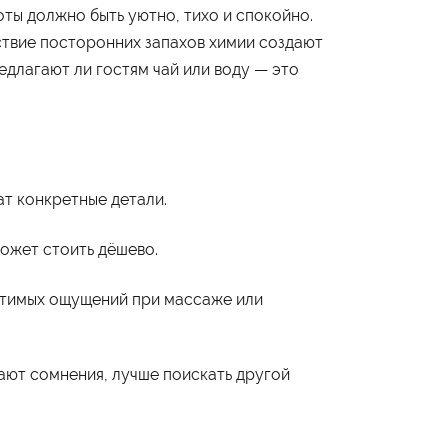
+7 (495) 795-00-10
ты должно быть уютно, тихо и спокойно.
ствие посторонних запахов химии создают
Подписаться на нас
едлагают ли гостям чай или воду — это


ат конкретные детали.
может стоить дёшево.
стимых ощущений при массаже или
ают сомнения, лучше поискать другой