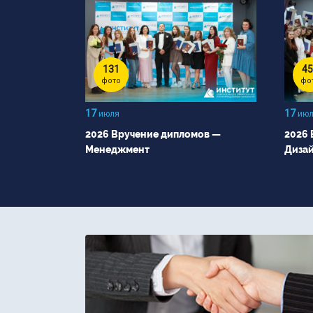
131
45
фото
фо
17
17
июля
июл
2026 Вручение дипломов —
2026 
Менеджмент
Диза