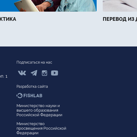
КТИКА
ПЕРЕВОД ИЗ 
Подписаться на нас



п. 1
Разработка сайта
Министерство науки и
высшего образования
Версия для слабовидящих
Российской Федерации
Сведения об образовательной организации
Министерство
просвещения Российской
Федерации