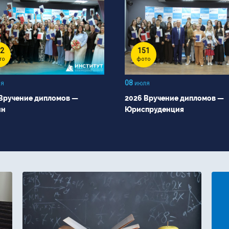
2
151
то
фото
08
я
июля
Вручение дипломов —
2026 Вручение дипломов —
йн
Юриспруденция