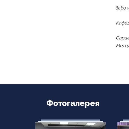
Забот
Кафед
Сарае
Метод
Фотогалерея