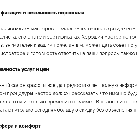
фикация и вежливость персонала
ссионализм мастеров — залог качественного результата.
алиста, его опыте и сертификатах. Хороший мастер не тол
в, внимателен к вашим пожеланиям, может дать совет по 
ограммы обучения
Абитуриенту
истратора и готовность ответить на ваши вопросы также 
айн
Приёмная комиссия
неджмент
Правила приёма
хология
Количество мест для приёма
лама и связи с общественностью
Дни открытых дверей
ачность услуг и цен
вис
Стоимость обучения
изм
Проходные баллы
номика
Перевод в наш институт
ный салон красоты всегда предоставляет полную информа
испруденция
Вопрос-ответ
Вступительные испытания
ом процедуры мастер должен рассказать, что именно будет
Списки поступающих
Международная программа
ьзоваться и сколько времени это займёт. В прайс-листе н
рмы обучения
Мероприятия
агают «только сегодня» большую скидку без объяснения п
ая форма обучения
Дни открытых дверей
о-заочная форма обучения
Выездные студенческие
чная форма обучения
мероприятия
сфера и комфорт
Университетские субботы