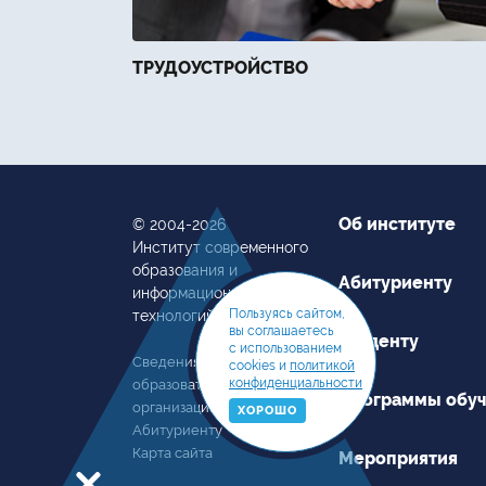
ТРУДОУСТРОЙСТВО
Об институте
© 2004-2026
Институт современного
образования и
Абитуриенту
информационных
Пользуясь сайтом,
технологий
вы соглашаетесь
Студенту
с использованием
Сведения об
cookies и
политикой
конфиденциальности
образовательной
Программы обу
организации
ХОРОШО
Абитуриенту
Карта сайта
Мероприятия