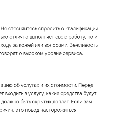
 Не стесняйтесь спросить о квалификации
ько отлично выполняет свою работу, но и
уходу за кожей или волосами. Вежливость
Студенту
говорят о высоком уровне сервиса.
Военно-учетный стол
Миграционный учет
Библиотека
Полезные ссылки
Антиплагиат
Карта москвича
Центр правовой помощи
цию об услугах и их стоимости. Перед
 входить в услугу, какие средства будут
е должно быть скрытых доплат. Если вам
Контакты
ричин, это повод насторожиться.
Администрация
+7 (495) 795-00-11
Приёмная комиссия