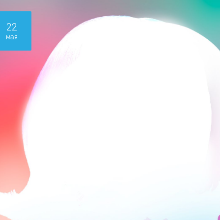
22
мая