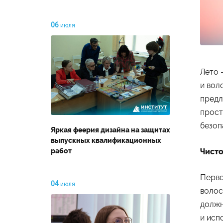
06
июля
Лето 
и вол
предл
прост
безоп
Яркая феерия дизайна на защитах
выпускных квалификационных
работ
Чисто
Перво
04
июля
волос
должн
и исп