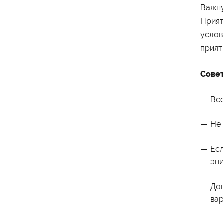
Важну
Прият
услов
прият
Министерство науки и
высшего образования
Совет
Российской Федерации
Все
Министерство
просвещения Российской
Федерации
Не 
Есл
эпи
Дов
вар