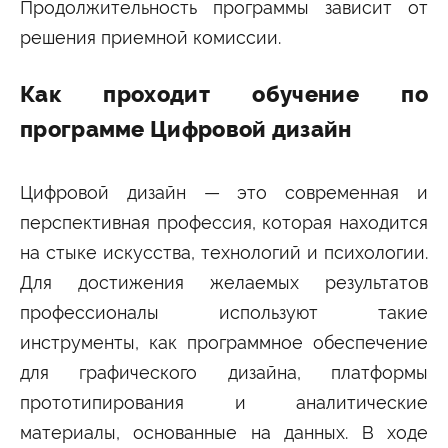
Университетские субботы
Продолжительность программы зависит от
решения приемной комиссии.
Контакты
Администрация
Приёмная комиссия
Как проходит обучение по
+7 (495) 795-00-11
+7 (495) 795-00-10
программе Цифровой дизайн
Подписаться на нас


Цифровой дизайн — это современная и
перспективная профессия, которая находится
Министерство науки и высшего образования
Российской Федерации
на стыке искусства, технологий и психологии.
Для достижения желаемых результатов
Министерство просвещения Российской
профессионалы используют такие
Федерации
инструменты, как программное обеспечение
для графического дизайна, платформы
прототипирования и аналитические
материалы, основанные на данных. В ходе