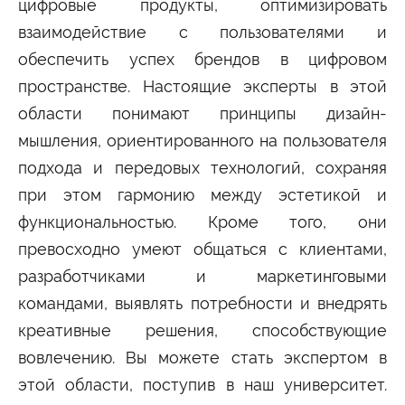
цифровые продукты, оптимизировать
Студенту
взаимодействие с пользователями и
Военно-учетный стол
Миграционный учет
Библиотека
обеспечить успех брендов в цифровом
Полезные ссылки
Антиплагиат
Карта москвича
Центр правовой помощи
пространстве. Настоящие эксперты в этой
области понимают принципы дизайн-
Новости и Объявления
мышления, ориентированного на пользователя
Статьи
подхода и передовых технологий, сохраняя
Фотогалерея
при этом гармонию между эстетикой и
Второе высшее
функциональностью. Кроме того, они
превосходно умеют общаться с клиентами,
Формы обучения
разработчиками и маркетинговыми
Очная форма обучения
Очно-заочная форма обучения
командами, выявлять потребности и внедрять
Заочная форма обучения
креативные решения, способствующие
Мероприятия
вовлечению. Вы можете стать экспертом в
Дни открытых дверей
этой области, поступив в наш университет.
Выездные студенческие мероприятия