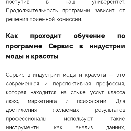
Университетские субботы
поступив в наш университет.
Продолжительность программы зависит от
Контакты
решения приемной комиссии.
Администрация
Приёмная комиссия
+7 (495) 795-00-11
+7 (495) 795-00-10
Как проходит обучение по
Подписаться на нас
программе Сервис в индустрии


моды и красоты
Министерство науки и высшего образования
Российской Федерации
Сервис в индустрии моды и красоты — это
современная и перспективная профессия,
Министерство просвещения Российской
которая находится на стыке услуг класса
Федерации
люкс, маркетинга и психологии. Для
достижения желаемых результатов
профессионалы используют такие
инструменты, как анализ данных,