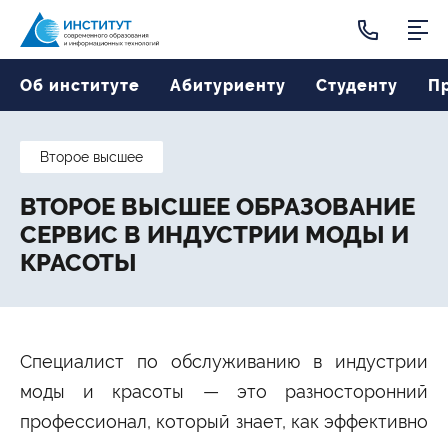
Личный кабинет

Об институте
Об институте
Абитуриенту
Студенту
П
Сведения об образовательной организации
Структура института
Лицензия и аккредитация
Выпускники института
Вакансии
Научная деятельность
Второе высшее
Реквизиты
Отзывы об Институте
Охрана труда
ВТОРОЕ ВЫСШЕЕ ОБРАЗОВАНИЕ
Программы обучения
СЕРВИС В ИНДУСТРИИ МОДЫ И
Дизайн
Менеджмент
Психология
Реклама и связи с общественностью
Сервис
Туризм
КРАСОТЫ
Экономика
Юриспруденция
Абитуриенту
Приёмная комиссия
Правила приёма
Специалист по обслуживанию в индустрии
Количество мест для приёма
Дни открытых дверей
Стоимость обучения
Проходные баллы
моды и красоты — это разносторонний
Перевод в наш институт
Вопрос-ответ
Вступительные испытания
Списки поступающих
профессионал, который знает, как эффективно
Международная программа