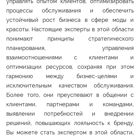
управлять опытом клиентов, оптимизировать
Студенту
процессы обслуживания и обеспечить
Военно-учетный стол
Миграционный учет
Библиотека
устойчивый рост бизнеса в сфере моды и
Полезные ссылки
Антиплагиат
Карта москвича
Центр правовой помощи
красоты. Настоящие эксперты в этой области
понимают принципы стратегического
Новости и Объявления
планирования, управления
Статьи
взаимоотношениями с клиентами и
Фотогалерея
оптимизации ресурсов, сохраняя при этом
Второе высшее
гармонию между бизнес-целями и
исключительным качеством обслуживания.
Формы обучения
Более того, они преуспевают в общении с
Очная форма обучения
Очно-заочная форма обучения
клиентами, партнерами и командами,
Заочная форма обучения
выявлении потребностей и внедрении
Мероприятия
решений, повышающих лояльность к бренду.
Дни открытых дверей
Вы можете стать экспертом в этой области,
Выездные студенческие мероприятия