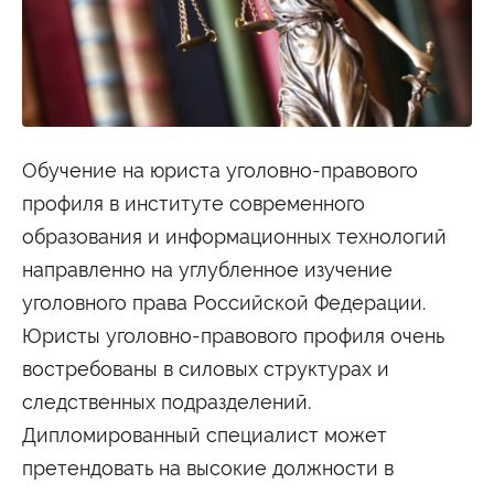
Студенту
Военно-учетный стол
Миграционный учет
Библиотека
Полезные ссылки
Антиплагиат
Карта москвича
Центр правовой помощи
Новости и Объявления
Обучение на юриста уголовно-правового
Статьи
профиля в институте современного
Фотогалерея
образования и информационных технологий
Второе высшее
направленно на углубленное изучение
уголовного права Российской Федерации.
Формы обучения
Юристы уголовно-правового профиля очень
Очная форма обучения
Очно-заочная форма обучения
востребованы в силовых структурах и
Заочная форма обучения
следственных подразделений.
Мероприятия
Дипломированный специалист может
Дни открытых дверей
претендовать на высокие должности в
Выездные студенческие мероприятия