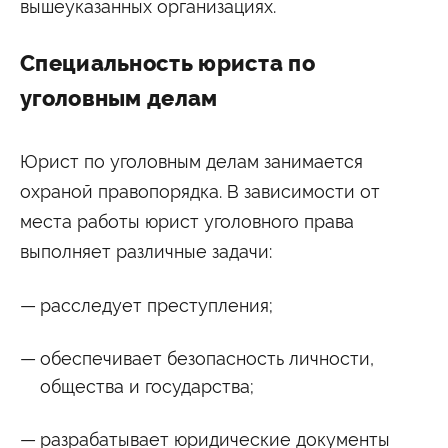
Университетские субботы
вышеуказанных организациях.
Контакты
Специальность юриста по
Администрация
Приёмная комиссия
+7 (495) 795-00-11
+7 (495) 795-00-10
уголовным делам
Подписаться на нас
Юрист по уголовным делам занимается


охраной правопорядка. В зависимости от
места работы юрист уголовного права
Министерство науки и высшего образования
Российской Федерации
выполняет различные задачи:
Министерство просвещения Российской
расследует преступления;
Федерации
обеспечивает безопасность личности,
общества и государства;
разрабатывает юридические документы