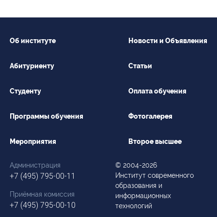
Студенту
Военно-учетный стол
Миграционный учет
Библиотека
Полезные ссылки
Антиплагиат
Карта москвича
Об институте
Новости и Объявления
Центр правовой помощи
Новости и Объявления
Абитуриенту
Статьи
Статьи
Студенту
Оплата обучения
Фотогалерея
Второе высшее
Программы обучения
Фотогалерея
Формы обучения
Мероприятия
Второе высшее
Очная форма обучения
Очно-заочная форма обучения
Заочная форма обучения
Администрация
© 2004-2026
+7 (495) 795-00-11
Институт современного
Мероприятия
образования и
Приёмная комиссия
информационных
Дни открытых дверей
+7 (495) 795-00-10
технологий
Выездные студенческие мероприятия