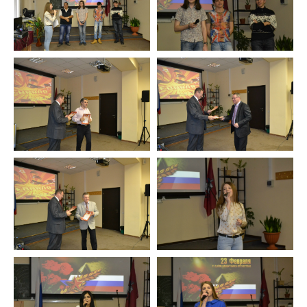
Университетские субботы
Контакты
Администрация
Приёмная комиссия
+7 (495) 795-00-11
+7 (495) 795-00-10
Подписаться на нас


Министерство науки и высшего образования
Российской Федерации
Министерство просвещения Российской
Федерации