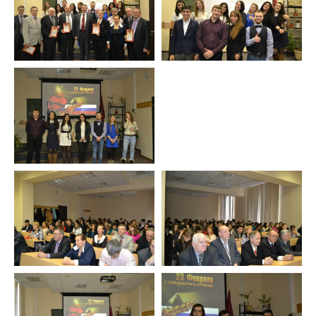
Студенту
Военно-учетный стол
Миграционный учет
Библиотека
Полезные ссылки
Антиплагиат
Карта москвича
Центр правовой помощи
Новости и Объявления
Статьи
Фотогалерея
Второе высшее
Формы обучения
Очная форма обучения
Очно-заочная форма обучения
Заочная форма обучения
Мероприятия
Дни открытых дверей
Выездные студенческие мероприятия