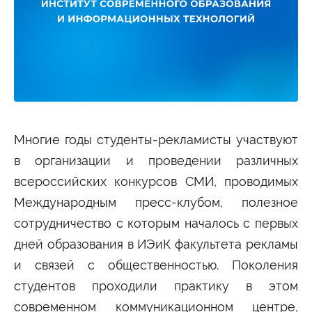
Студенту
Военно-учетный стол
Миграционный учет
Библиотека
Полезные ссылки
Антиплагиат
Карта москвича
Центр правовой помощи
Новости и Объявления
Статьи
Фотогалерея
Многие годы студенты-рекламисты участвуют
в организации и проведении различных
Второе высшее
всероссийских конкурсов СМИ, проводимых
Международным пресс-клубом, полезное
Формы обучения
сотрудничество с которым началось с первых
Очная форма обучения
Очно-заочная форма обучения
Заочная форма обучения
дней образования в ИЭиК факультета рекламы
и связей с общественностью. Поколения
Мероприятия
студентов проходили практику в этом
Дни открытых дверей
Выездные студенческие мероприятия
современном коммуникационном центре,