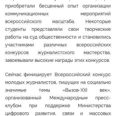
Университетские субботы
приобретали бесценный опыт организации
Контакты
коммуникационных мероприятий
Администрация
Приёмная комиссия
всероссийского масштаба. Некоторые
+7 (495) 795-00-11
+7 (495) 795-00-10
студенты представляли свои творческие
Подписаться на нас
работы на суд общественности и становились
участниками различных всероссийских


конкурсов журналистского мастерства,
Министерство науки и высшего образования
завоевывали высокие награды этих конкурсов.
Российской Федерации
Сейчас финиширует Всероссийский конкурс
Министерство просвещения Российской
Федерации
молодых журналистов, пишущих на социально
значимые темы «Вызов-XXI век»,
организованный Международным пресс-
клубом при поддержке Министерства
цифрового развития, связи и массовых