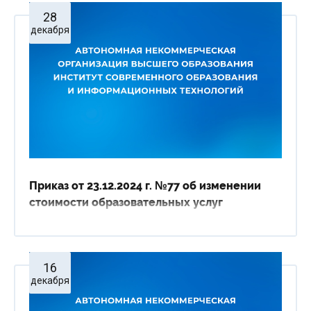
Университетские субботы
28
Контакты
декабря
Администрация
Приёмная комиссия
+7 (495) 795-00-11
+7 (495) 795-00-10
Подписаться на нас


Министерство науки и высшего образования
Российской Федерации
Приказ от 23.12.2024 г. №77 об изменении
стоимости образовательных услуг
Министерство просвещения Российской
Федерации
16
декабря