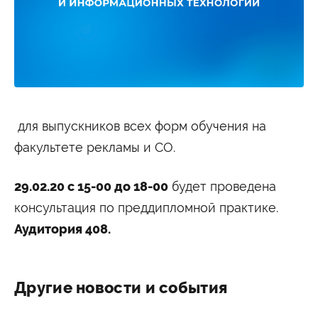
Студенту
Военно-учетный стол
Миграционный учет
Библиотека
Полезные ссылки
Антиплагиат
Карта москвича
Центр правовой помощи
Новости и Объявления
Статьи
для выпускников всех форм обучения на
Фотогалерея
факультете рекламы и СО.
Второе высшее
29.02.20 с 15-00 до 18-00
будет проведена
консультация по преддипломной практике.
Формы обучения
Аудитория 408.
Очная форма обучения
Очно-заочная форма обучения
Заочная форма обучения
Мероприятия
Другие новости и события
Дни открытых дверей
Выездные студенческие мероприятия