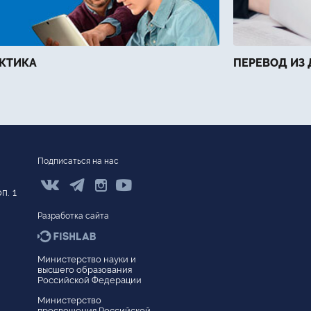
КТИКА
ПЕРЕВОД ИЗ 
Подписаться на нас



п. 1
Разработка сайта
Министерство науки и
высшего образования
Версия для слабовидящих
Российской Федерации
Сведения об образовательной организации
Министерство
просвещения Российской