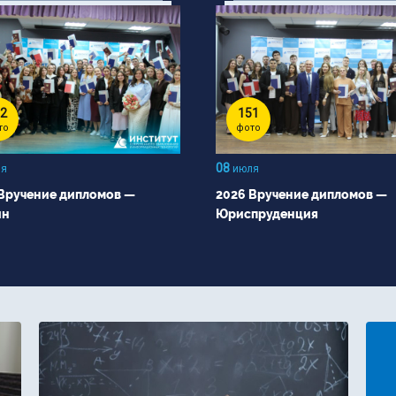
2
151
то
фото
08
я
июля
Вручение дипломов —
2026 Вручение дипломов —
йн
Юриспруденция