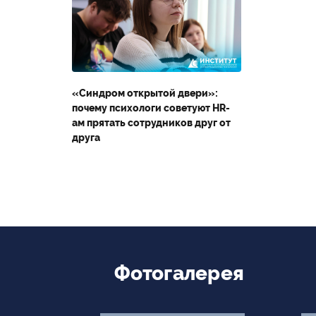
Второе высшее
«Синдром открытой двери»:
Министерство науки и
почему психологи советуют HR-
высшего образования
ам прятать сотрудников друг от
Российской Федерации
друга
Министерство
просвещения Российской
Федерации
Фотогалерея