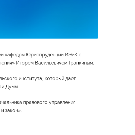
Студенту
елей кафедры Юриспруденции ИЭиК с
Военно-учетный стол
ения» Игорем Васильевичем Гранкиным.
Миграционный учет
Библиотека
Полезные ссылки
Антиплагиат
льского института, который дает
Карта москвича
Центр правовой помощи
ой Думы.
ачальника правового управления
Контакты
и закон».
Администрация
+7 (495) 795-00-11
Приёмная комиссия