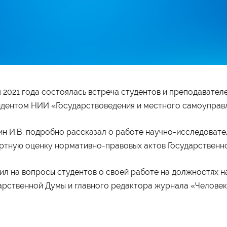
ограммы обучения
Абитуриенту
я 2021 года состоялась встреча студентов и преподават
айн
Приёмная комиссия
дентом НИИ «Государствоведения и местного самоуправл
неджмент
Правила приёма
хология
Количество мест для приёма
лама и связи с общественностью
Дни открытых дверей
вис
Стоимость обучения
ин И.В. подробно рассказал о работе научно-исследовате
изм
Проходные баллы
номика
Перевод в наш институт
ртную оценку нормативно-правовых актов Государственн
испруденция
Вопрос-ответ
Вступительные испытания
Списки поступающих
ил на вопросы студентов о своей работе на должностях н
Международная программа
рмы обучения
Мероприятия
арственной Думы и главного редактора журнала «Человек 
ая форма обучения
Дни открытых дверей
о-заочная форма обучения
Выездные студенческие
чная форма обучения
мероприятия
Университетские субботы