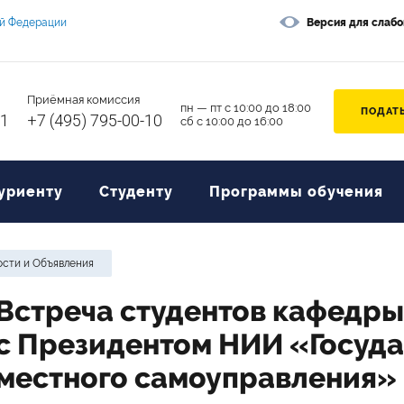
ой Федерации
Версия для слаб
Приёмная комиссия
пн — пт с 10:00 до 18:00
ПОДАТЬ
11
+7 (495) 795-00-10
сб с 10:00 до 16:00
уриенту
Студенту
Программы обучения
сти и Объявления
Встреча студентов кафедр
с Президентом НИИ «Госуда
местного самоуправления»