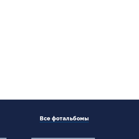
+7 (495) 795-00-10
Подписаться на нас


Все фотальбомы