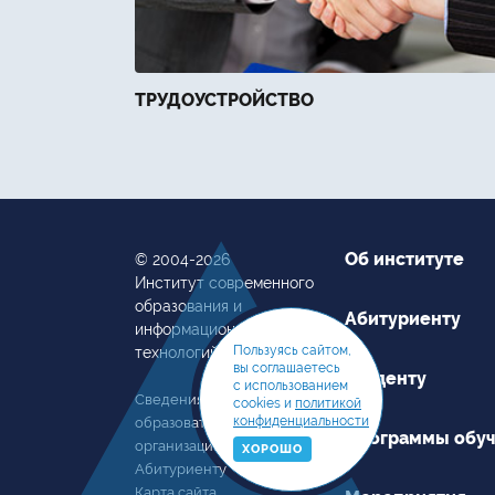
ТРУДОУСТРОЙСТВО
Об институте
© 2004-2026
Институт современного
образования и
Абитуриенту
информационных
Пользуясь сайтом,
технологий
вы соглашаетесь
Студенту
с использованием
Сведения об
cookies и
политикой
конфиденциальности
образовательной
Программы обу
организации
ХОРОШО
Абитуриенту
Карта сайта