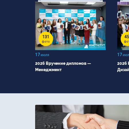
131
45
фото
фо
17
17
июля
июл
2026 Вручение дипломов —
2026 
Менеджмент
Диза