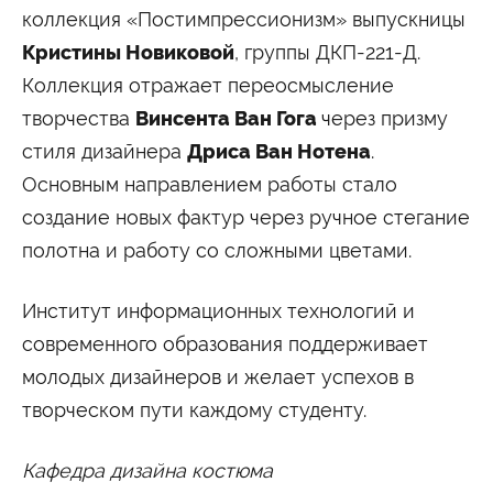
Университетские субботы
коллекция «Постимпрессионизм» выпускницы
Контакты
Кристины Новиковой
, группы ДКП-221-Д.
Коллекция отражает переосмысление
Администрация
Приёмная комиссия
+7 (495) 795-00-11
+7 (495) 795-00-10
творчества
Винсента Ван Гога
через призму
стиля дизайнера
Дриса Ван Нотена
.
Подписаться на нас
Основным направлением работы стало


создание новых фактур через ручное стегание
полотна и работу со сложными цветами.
Министерство науки и высшего образования
Российской Федерации
Институт информационных технологий и
Министерство просвещения Российской
современного образования поддерживает
Федерации
молодых дизайнеров и желает успехов в
творческом пути каждому студенту.
Кафедра дизайна костюма