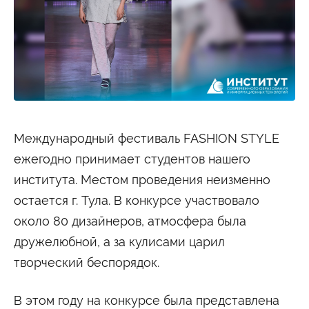
Студенту
Военно-учетный стол
Миграционный учет
Библиотека
Полезные ссылки
Антиплагиат
Карта москвича
Центр правовой помощи
Новости и Объявления
Статьи
Фотогалерея
Международный фестиваль FASHION STYLE
ежегодно принимает студентов нашего
Второе высшее
института. Местом проведения неизменно
остается г. Тула. В конкурсе участвовало
Формы обучения
около 80 дизайнеров, атмосфера была
Очная форма обучения
Очно-заочная форма обучения
Заочная форма обучения
дружелюбной, а за кулисами царил
творческий беспорядок.
Мероприятия
Дни открытых дверей
В этом году на конкурсе была представлена
Выездные студенческие мероприятия