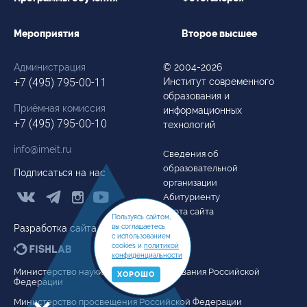
Мероприятия
Второе высшее
Администрация
© 2004-2026
+7 (495) 795-00-11
Институт современного
образования и
Приёмная комиссия
информационных
+7 (495) 795-00-10
технологий
info@imeit.ru
Сведения об
образовательной
Подписаться на нас
организации



Абитуриенту
Карта сайта
Пользуясь сайтом,
вы соглашаетесь
Разработка сайта
с использованием
cookies и
политикой
конфиденциальности
Министерство науки и высшего образования Российской
ХОРОШО
Федерации
Министерство просвещения Российской Федерации