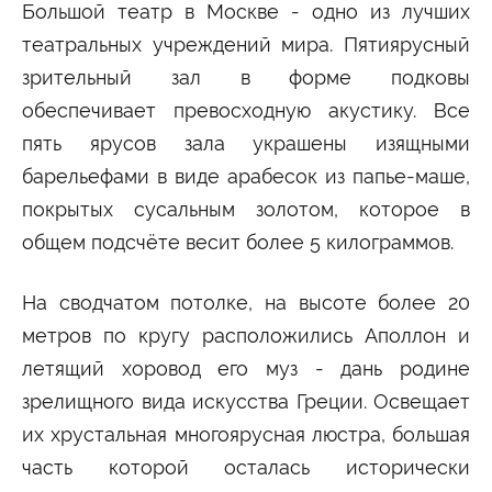
Университетские субботы
Большой театр в Москве - одно из лучших
театральных учреждений мира. Пятиярусный
Контакты
зрительный зал в форме подковы
Администрация
Приёмная комиссия
+7 (495) 795-00-11
+7 (495) 795-00-10
обеспечивает превосходную акустику. Все
пять ярусов зала украшены изящными
Подписаться на нас
барельефами в виде арабесок из папье-маше,


покрытых сусальным золотом, которое в
общем подсчёте весит более 5 килограммов.
Министерство науки и высшего образования
Российской Федерации
На сводчатом потолке, на высоте более 20
Министерство просвещения Российской
метров по кругу расположились Аполлон и
Федерации
летящий хоровод его муз - дань родине
зрелищного вида искусства Греции. Освещает
их хрустальная многоярусная люстра, большая
часть которой осталась исторически