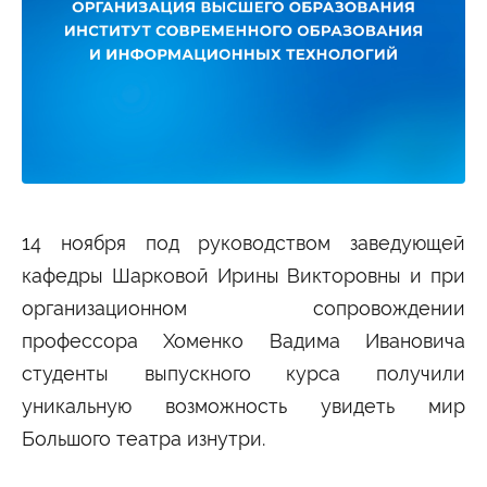
Студенту
Военно-учетный стол
Миграционный учет
Библиотека
Полезные ссылки
Антиплагиат
Карта москвича
Центр правовой помощи
Новости и Объявления
Статьи
Фотогалерея
14 ноября под руководством заведующей
Второе высшее
кафедры Шарковой Ирины Викторовны и при
организационном сопровождении
Формы обучения
профессора Хоменко Вадима Ивановича
Очная форма обучения
Очно-заочная форма обучения
студенты выпускного курса получили
Заочная форма обучения
уникальную возможность увидеть мир
Мероприятия
Большого театра изнутри.
Дни открытых дверей
Выездные студенческие мероприятия