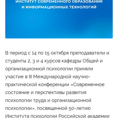
Студенту
Военно-учетный стол
Миграционный учет
Библиотека
Полезные ссылки
Антиплагиат
Карта москвича
Центр правовой помощи
Новости и Объявления
Статьи
Фотогалерея
В период с 14 по 15 октября преподаватели и
студенты 2, 3 и 4 курсов кафедры Общей и
Второе высшее
организационной психологии приняли
участие в III Международной научно-
Формы обучения
практической конференции «Современное
Очная форма обучения
Очно-заочная форма обучения
Заочная форма обучения
состояние и перспективы развития
психологии труда и организационной
Мероприятия
психологии», посвященной 50-летию
Дни открытых дверей
Выездные студенческие мероприятия
Института психологии Российской академии