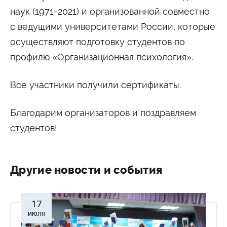
Университетские субботы
наук (1971-2021) и организованной совместно
Контакты
с ведущими университетами России, которые
Администрация
Приёмная комиссия
осуществляют подготовку студентов по
+7 (495) 795-00-11
+7 (495) 795-00-10
профилю «Организационная психология».
Подписаться на нас
Все участники получили сертификаты.


Благодарим организаторов и поздравляем
Министерство науки и высшего образования
Российской Федерации
студентов!
Министерство просвещения Российской
Федерации
Другие новости и события
17
июля