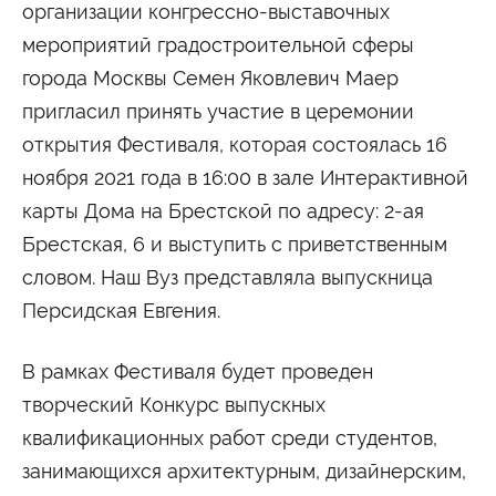
Университетские субботы
организации конгрессно-выставочных
мероприятий градостроительной сферы
Контакты
города Москвы Семен Яковлевич Маер
Администрация
Приёмная комиссия
+7 (495) 795-00-11
+7 (495) 795-00-10
пригласил принять участие в церемонии
открытия Фестиваля, которая состоялась 16
Подписаться на нас
ноября 2021 года в 16:00 в зале Интерактивной


карты Дома на Брестской по адресу: 2-ая
Брестская, 6 и выступить с приветственным
Министерство науки и высшего образования
Российской Федерации
словом. Наш Вуз представляла выпускница
Персидская Евгения.
Министерство просвещения Российской
Федерации
В рамках Фестиваля будет проведен
творческий Конкурс выпускных
квалификационных работ среди студентов,
занимающихся архитектурным, дизайнерским,