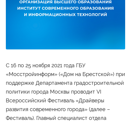
Студенту
Военно-учетный стол
Миграционный учет
Библиотека
Полезные ссылки
Антиплагиат
Карта москвича
Центр правовой помощи
Новости и Объявления
Статьи
Фотогалерея
С 16 по 25 ноября 2021 года ГБУ
Второе высшее
«Мосстройинформ» («Дом на Брестской») при
поддержке Департамента градостроительной
Формы обучения
политики города Москвы проводит VI
Очная форма обучения
Очно-заочная форма обучения
Всероссийский Фестиваль «Драйверы
Заочная форма обучения
развития современного города» (далее –
Мероприятия
Фестиваль). Главный специалист отдела
Дни открытых дверей
Выездные студенческие мероприятия