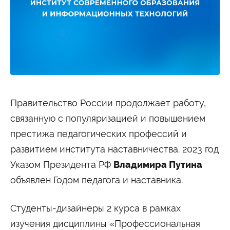
Студенту
Военно-учетный стол
Миграционный учет
Библиотека
Полезные ссылки
Антиплагиат
Карта москвича
Центр правовой помощи
Новости и Объявления
Статьи
Фотогалерея
Правительство России продолжает работу,
связанную с популяризацией и повышением
Второе высшее
престижа педагогических профессий и
развитием института наставничества. 2023 год
Формы обучения
Указом Президента РФ
Владимира Путина
Очная форма обучения
Очно-заочная форма обучения
Заочная форма обучения
объявлен Годом педагога и наставника.
Мероприятия
Студенты-дизайнеры 2 курса в рамках
Дни открытых дверей
изучения дисциплины «Профессиональная
Выездные студенческие мероприятия