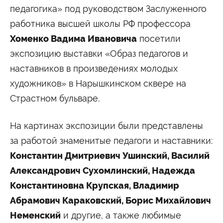
Университетские субботы
педагогика» под руководством Заслуженного
Контакты
работника высшей школы РФ профессора
Хоменко Вадима Ивановича
посетили
Администрация
Приёмная комиссия
+7 (495) 795-00-11
+7 (495) 795-00-10
экспозицию выставки «Образ педагогов и
наставников в произведениях молодых
Подписаться на нас
художников» в Нарышкинском сквере на


Страстном бульваре.
Министерство науки и высшего образования
Российской Федерации
На картинах экспозиции были представлены
за работой знаменитые педагоги и наставники:
Министерство просвещения Российской
Константин Дмитриевич Ушинский, Василий
Федерации
Александрович Сухомлинский, Надежда
Константиновна Крупская, Владимир
Абрамович Караковский, Борис Михайлович
Неменский
и другие, а также любимые