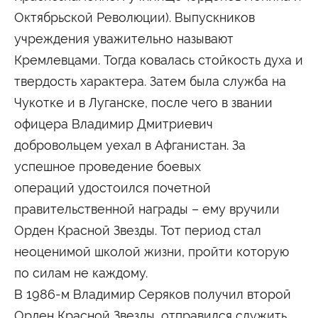
Университетские субботы
Октябрьской Революции). Выпускников
Контакты
учреждения уважительно называют
Администрация
Приёмная комиссия
Кремлевцами. Тогда ковалась стойкость духа и
+7 (495) 795-00-11
+7 (495) 795-00-10
твердость характера. Затем была служба на
Подписаться на нас
Чукотке и в Луганске, после чего в звании
офицера Владимир Дмитриевич


добровольцем уехал в Афганистан. За
Министерство науки и высшего образования
успешное проведение боевых
Российской Федерации
операций удостоился почетной
правительственной награды – ему вручили
Министерство просвещения Российской
Федерации
Орден Красной Звезды. Тот период стал
неоценимой школой жизни, пройти которую
по силам не каждому.
В 1986-м Владимир Серяков получил второй
Орден Красной Звезды, отправился служить