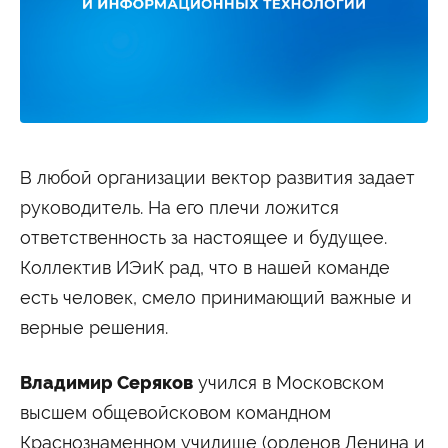
Студенту
Военно-учетный стол
Миграционный учет
Библиотека
Полезные ссылки
Антиплагиат
Карта москвича
Центр правовой помощи
Новости и Объявления
Статьи
В любой организации вектор развития задает
Фотогалерея
руководитель. На его плечи ложится
Второе высшее
ответственность за настоящее и будущее.
Коллектив ИЭиК рад, что в нашей команде
Формы обучения
есть человек, смело принимающий важные и
верные решения.
Очная форма обучения
Очно-заочная форма обучения
Заочная форма обучения
Владимир Серяков
учился в Московском
Мероприятия
высшем общевойсковом командном
Дни открытых дверей
Выездные студенческие мероприятия
Краснознаменном училище (орденов Ленина и