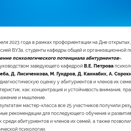
реля 2023 года в рамках профориентации на Дне открыты
ограммы обучения
Абитуриенту
сией ВУЗа, студенты кафедры общей и организационной п
айн
Приёмная комиссия
ение психологического потенциала абитуриентов
».
неджмент
Правила приёма
хология
Количество мест для приёма
уководством заведующего кафедрой
В.Е. Петрова
психол
лама и связи с общественностью
Дни открытых дверей
леба, Д. Лисиченкова, М. Гундров, Д. Каннабих, А. Сорок
вис
Стоимость обучения
изм
Проходные баллы
диагностическую оценку у абитуриентов и членов их сем
номика
Перевод в наш институт
испруденция
Вопрос-ответ
теристик, как: концентрация и устойчивость внимания, п
Вступительные испытания
Списки поступающих
ажение и мышление.
Международная программа
зультатам мастер-класса все 25 участников получили рез
рмы обучения
Мероприятия
мые рекомендации для последующего обучения и развити
ая форма обучения
Дни открытых дверей
о-заочная форма обучения
Выездные студенческие
к среди абитуриентов и членов их семей, а также позвол
чная форма обучения
мероприятия
Университетские субботы
ической психологии.