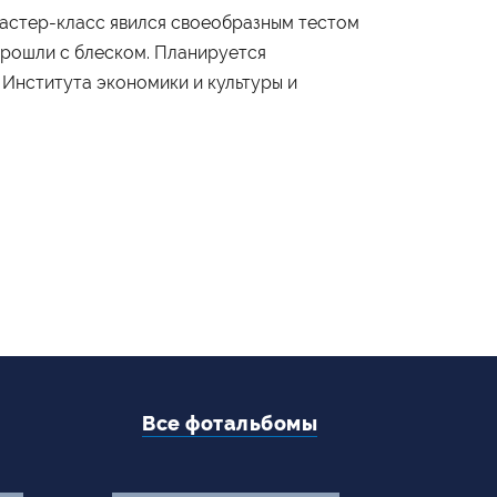
+7 (495) 795-00-10
мастер-класс явился своеобразным тестом
рошли с блеском. Планируется
Подписаться на нас
Института экономики и культуры и


Все фотальбомы