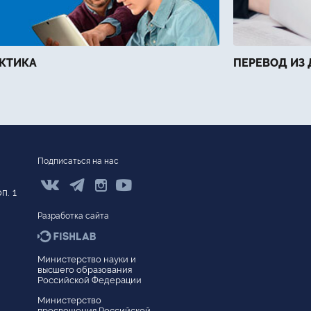
КТИКА
ПЕРЕВОД ИЗ 
Подписаться на нас



п. 1
Разработка сайта
Министерство науки и
высшего образования
Версия для слабовидящих
Российской Федерации
Сведения об образовательной организации
Министерство
просвещения Российской