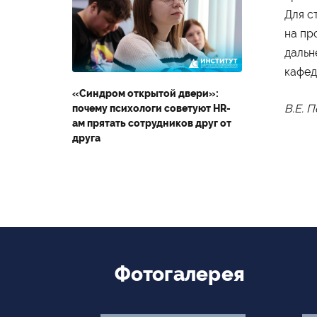
Второе высшее
Для с
на пр
дальн
кафед
«Синдром открытой двери»:
Министерство науки и
В.Е. 
почему психологи советуют HR-
высшего образования
ам прятать сотрудников друг от
Российской Федерации
друга
Министерство
просвещения Российской
Федерации
Фотогалерея