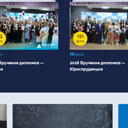
2
151
то
фото
08
я
июля
Вручение дипломов —
2026 Вручение дипломов —
йн
Юриспруденция