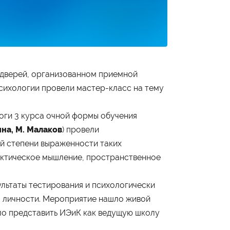
х дверей, организованном приемной
Студенту
сихологии провели мастер-класс на тему
Военно-учетный стол
Миграционный учет
Библиотека
оги 3 курса очной формы обучения
Полезные ссылки
ина, М. Малаков
) провели
Антиплагиат
Карта москвича
ей степени выраженности таких
Центр правовой помощи
рактическое мышление, пространственное
ультаты тестирования и психологически
Контакты
я личности. Мероприятие нашло живой
Администрация
+7 (495) 795-00-11
ило представить ИЭиК как ведущую школу
Приёмная комиссия