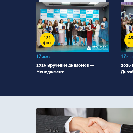
131
45
фото
фо
17
17
июля
июл
2026 Вручение дипломов —
2026 
Менеджмент
Диза