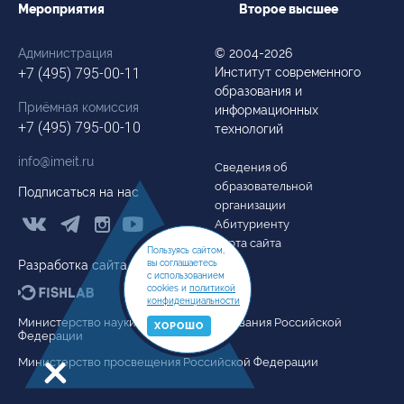
Мероприятия
Второе высшее
Администрация
© 2004-2026
+7 (495) 795-00-11
Институт современного
образования и
Приёмная комиссия
информационных
+7 (495) 795-00-10
технологий
info@imeit.ru
Сведения об
образовательной
Подписаться на нас
организации



Абитуриенту
Карта сайта
Пользуясь сайтом,
вы соглашаетесь
Разработка сайта
с использованием
cookies и
политикой
конфиденциальности
Министерство науки и высшего образования Российской
ХОРОШО
Федерации
Министерство просвещения Российской Федерации