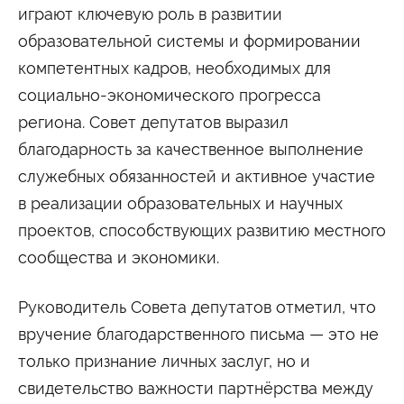
Университетские субботы
играют ключевую роль в развитии
Контакты
образовательной системы и формировании
компетентных кадров, необходимых для
Администрация
Приёмная комиссия
+7 (495) 795-00-11
+7 (495) 795-00-10
социально-экономического прогресса
региона. Совет депутатов выразил
Подписаться на нас
благодарность за качественное выполнение


служебных обязанностей и активное участие
в реализации образовательных и научных
Министерство науки и высшего образования
Российской Федерации
проектов, способствующих развитию местного
сообщества и экономики.
Министерство просвещения Российской
Федерации
Руководитель Совета депутатов отметил, что
вручение благодарственного письма — это не
только признание личных заслуг, но и
свидетельство важности партнёрства между