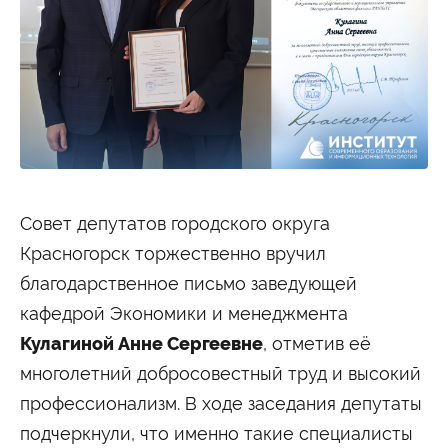
Студенту
Военно-учетный стол
Миграционный учет
Библиотека
Полезные ссылки
Антиплагиат
Карта москвича
Центр правовой помощи
Новости и Объявления
Статьи
Фотогалерея
Совет депутатов городского округа
Второе высшее
Красногорск торжественно вручил
благодарственное письмо заведующей
Формы обучения
кафедрой Экономики и менеджмента
Очная форма обучения
Очно-заочная форма обучения
Кулагиной Анне Сергеевне
, отметив её
Заочная форма обучения
многолетний добросовестный труд и высокий
Мероприятия
профессионализм. В ходе заседания депутаты
Дни открытых дверей
подчеркнули, что именно такие специалисты
Выездные студенческие мероприятия