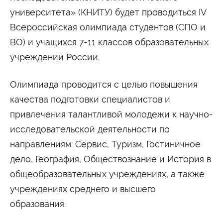
Университетские субботы
университета» (КНИТУ) будет проводиться IV
Контакты
Всероссийская олимпиада студентов (СПО и
Администрация
Приёмная комиссия
ВО) и учащихся 7-11 классов образовательных
+7 (495) 795-00-11
+7 (495) 795-00-10
учреждений России.
Подписаться на нас
Олимпиада проводится с целью повышения


качества подготовки специалистов и
Министерство науки и высшего образования
привлечения талантливой молодежи к научно-
Российской Федерации
исследовательской деятельности по
направлениям: Сервис, Туризм, Гостиничное
Министерство просвещения Российской
Федерации
дело, География, Обществознание и История в
общеобразовательных учреждениях, а также
учреждениях среднего и высшего
образования.