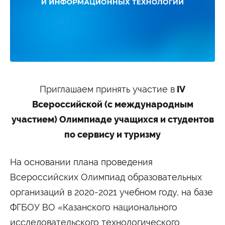
Студенту
Военно-учетный стол
Миграционный учет
Библиотека
Полезные ссылки
Антиплагиат
Карта москвича
Центр правовой помощи
Новости и Объявления
Статьи
Приглашаем принять участие в
IV
Фотогалерея
Всероссийской (с международным
Второе высшее
участием) Олимпиаде учащихся и студентов
по сервису и туризму
Формы обучения
На основании плана проведения
Очная форма обучения
Очно-заочная форма обучения
Заочная форма обучения
Всероссийских Олимпиад образовательных
организаций в 2020-2021 учебном году, на базе
Мероприятия
ФГБОУ ВО «Казанского национального
Дни открытых дверей
Выездные студенческие мероприятия
исследовательского технологического