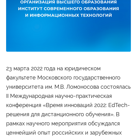
Студенту
Военно-учетный стол
Миграционный учет
Библиотека
Полезные ссылки
Антиплагиат
Карта москвича
Центр правовой помощи
Новости и Объявления
Статьи
Фотогалерея
23 марта 2022 года на юридическом
Второе высшее
факультете Московского государственного
университета им. М.В. Ломоносова состоялась
Формы обучения
II Международная научно-практическая
Очная форма обучения
Очно-заочная форма обучения
конференция «Время инноваций 2022: EdTech-
Заочная форма обучения
решения для дистанционного обучения». В
Мероприятия
рамках научного мероприятия обсуждался
Дни открытых дверей
ценнейший опыт российских и зарубежных
Выездные студенческие мероприятия