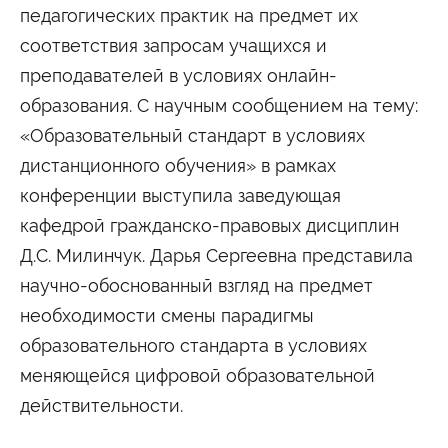
Университетские субботы
педагогических практик на предмет их
Контакты
соответствия запросам учащихся и
преподавателей в условиях онлайн-
Администрация
Приёмная комиссия
+7 (495) 795-00-11
+7 (495) 795-00-10
образования. С научным сообщением на тему:
«Образовательный стандарт в условиях
Подписаться на нас
дистанционного обучения» в рамках


конференции выступила заведующая
кафедрой гражданско-правовых дисциплин
Министерство науки и высшего образования
Российской Федерации
Д.С. Милинчук. Дарья Сергеевна представила
научно-обоснованный взгляд на предмет
Министерство просвещения Российской
необходимости смены парадигмы
Федерации
образовательного стандарта в условиях
меняющейся цифровой образовательной
действительности.