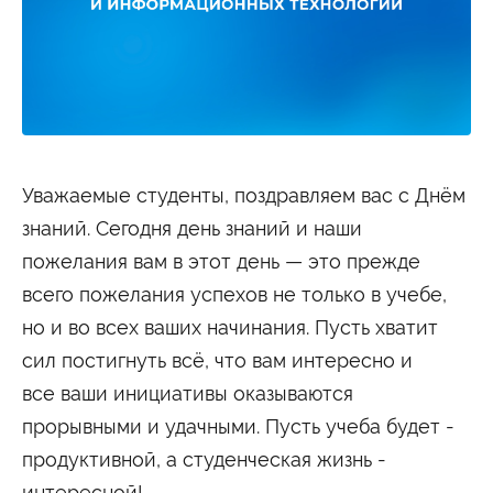
Студенту
Военно-учетный стол
Миграционный учет
Библиотека
Полезные ссылки
Антиплагиат
Карта москвича
Центр правовой помощи
Новости и Объявления
Статьи
Уважаемые студенты, поздравляем вас с Днём
Фотогалерея
знаний. Сегодня день знаний и наши
Второе высшее
пожелания вам в этот день — это прежде
всего пожелания успехов не только в учебе,
Формы обучения
но и во всех ваших начинания. Пусть хватит
сил постигнуть всё, что вам интересно и
Очная форма обучения
Очно-заочная форма обучения
Заочная форма обучения
все ваши инициативы оказываются
Мероприятия
прорывными и удачными. Пусть учеба будет -
продуктивной, а студенческая жизнь -
Дни открытых дверей
Выездные студенческие мероприятия
интересной!