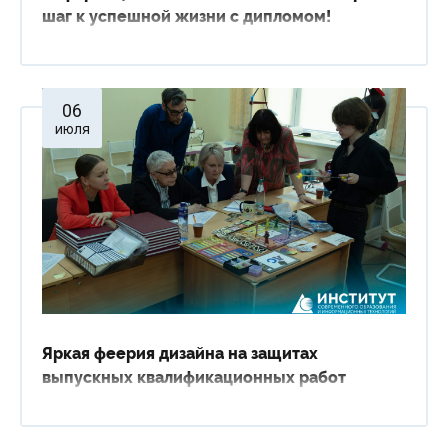
шаг к успешной жизни с дипломом!
Сведения об образовательной организации
06
июля
Яркая феерия дизайна на защитах
выпускных квалификационных работ