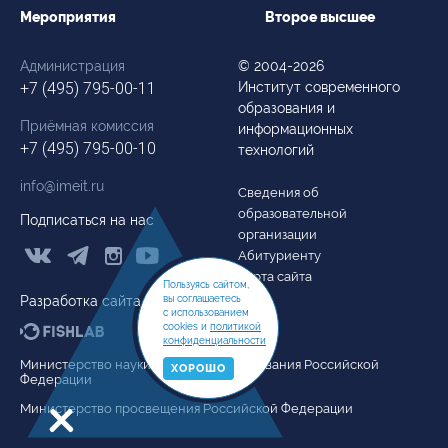
Мероприятия
Второе высшее
Администрация
© 2004-2026
+7 (495) 795-00-11
Институт современного
образования и
Приёмная комиссия
информационных
+7 (495) 795-00-10
технологий
info@imeit.ru
Сведения об
образовательной
Подписаться на нас
организации



Абитуриенту
Карта сайта
Пользуясь сайтом,
вы соглашаетесь
Разработка сайта
с использованием
cookies и
политикой
конфиденциальности
Министерство науки и высшего образования Российской
ХОРОШО
Федерации
Министерство просвещения Российской Федерации