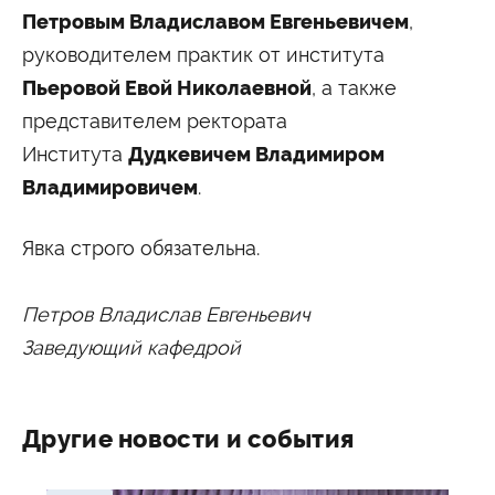
Университетские субботы
Петровым Владиславом Евгеньевичем
,
Контакты
руководителем практик от института
Администрация
Приёмная комиссия
Пьеровой Евой Николаевной
, а также
+7 (495) 795-00-11
+7 (495) 795-00-10
представителем ректората
Подписаться на нас
Института
Дудкевичем Владимиром
Владимировичем
.


Явка строго обязательна.
Министерство науки и высшего образования
Российской Федерации
Петров Владислав Евгеньевич
Министерство просвещения Российской
Заведующий кафедрой
Федерации
Другие новости и события