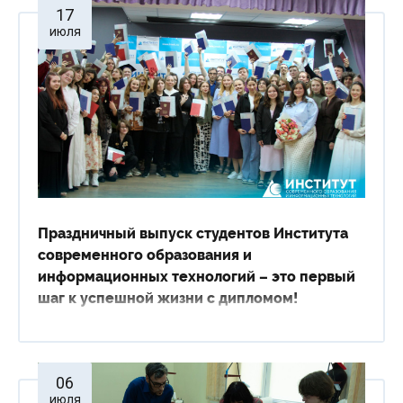
17
Сведения об образовательной организации
июля
Праздничный выпуск студентов Института
современного образования и
информационных технологий – это первый
шаг к успешной жизни с дипломом!
06
июля