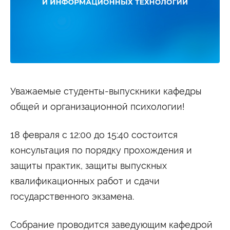
Студенту
Военно-учетный стол
Миграционный учет
Библиотека
Полезные ссылки
Антиплагиат
Карта москвича
Центр правовой помощи
Новости и Объявления
Статьи
Уважаемые студенты-выпускники кафедры
Фотогалерея
общей и организационной психологии!
Второе высшее
18 февраля с 12:00 до 15:40 состоится
консультация по порядку прохождения и
Формы обучения
защиты практик, защиты выпускных
Очная форма обучения
Очно-заочная форма обучения
Заочная форма обучения
квалификационных работ и сдачи
государственного экзамена.
Мероприятия
Дни открытых дверей
Выездные студенческие мероприятия
Собрание проводится заведующим кафедрой