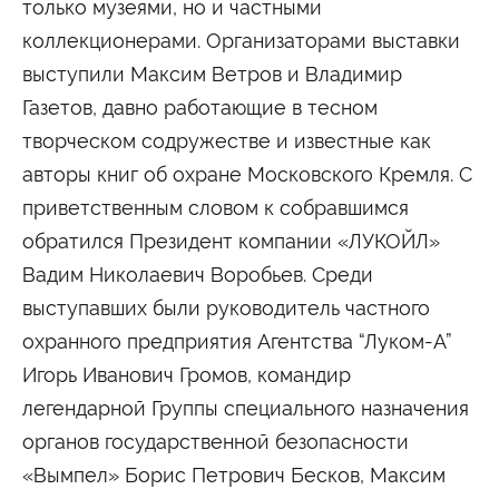
Университетские субботы
только музеями, но и частными
коллекционерами. Организаторами выставки
Контакты
выступили Максим Ветров и Владимир
Администрация
Приёмная комиссия
Газетов, давно работающие в тесном
+7 (495) 795-00-11
+7 (495) 795-00-10
творческом содружестве и известные как
Подписаться на нас
авторы книг об охране Московского Кремля. С


приветственным словом к собравшимся
обратился Президент компании «ЛУКОЙЛ»
Министерство науки и высшего образования
Вадим Николаевич Воробьев. Среди
Российской Федерации
выступавших были руководитель частного
Министерство просвещения Российской
охранного предприятия Агентства “Луком-А”
Федерации
Игорь Иванович Громов, командир
легендарной Группы специального назначения
органов государственной безопасности
«Вымпел» Борис Петрович Бесков, Максим