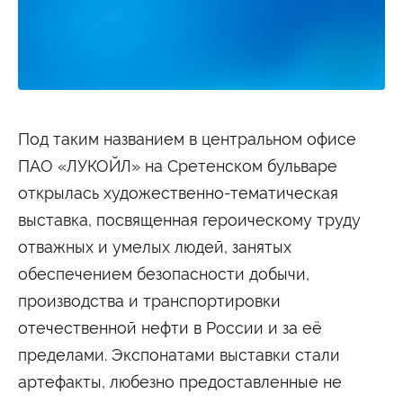
Студенту
Военно-учетный стол
Миграционный учет
Библиотека
Полезные ссылки
Антиплагиат
Карта москвича
Центр правовой помощи
Новости и Объявления
Под таким названием в центральном офисе
Статьи
ПАО «ЛУКОЙЛ» на Сретенском бульваре
Фотогалерея
открылась художественно-тематическая
Второе высшее
выставка, посвященная героическому труду
отважных и умелых людей, занятых
Формы обучения
обеспечением безопасности добычи,
Очная форма обучения
Очно-заочная форма обучения
производства и транспортировки
Заочная форма обучения
отечественной нефти в России и за её
Мероприятия
пределами. Экспонатами выставки стали
Дни открытых дверей
артефакты, любезно предоставленные не
Выездные студенческие мероприятия