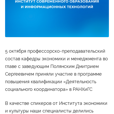
Студенту
Военно-учетный стол
Миграционный учет
Библиотека
Полезные ссылки
Антиплагиат
Карта москвича
Центр правовой помощи
Новости и Объявления
Статьи
Фотогалерея
5 октября профессорско-преподавательский
состав кафедры экономики и менеджмента во
Второе высшее
главе с заведующим Полянским Дмитрием
Сергеевичем приняли участие в программе
Формы обучения
повышения квалификации «Деятельность
Очная форма обучения
Очно-заочная форма обучения
Заочная форма обучения
социального координатора» в РАНХиГС
Мероприятия
В качестве спикеров от Института экономики
Дни открытых дверей
и культуры наши специалисты делились
Выездные студенческие мероприятия