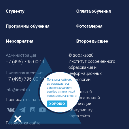
Студенту
Оплата обучения
Программы обучения
Фотогалерея
Мероприятия
Второе высшее
Администрация
© 2004-2026
+7 (495) 795-00-11
Институт современного
образования и
Приёмная комиссия
информационных
+7 (495) 795-00-10
технологий
Пользуясь сайтом,
вы соглашаетесь
с использованием
info@imeit.ru
Сведения об
cookies и
политикой
конфиденциальности
образовательной
Подписаться на нас
организации
ХОРОШО



Абитуриенту
Карта сайта
Разработка сайта