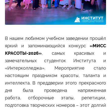
Студенту
Военно-учетный стол
Миграционный учет
Библиотека
Полезные ссылки
Антиплагиат
Карта москвича
Центр правовой помощи
Новости и Объявления
В нашем любимом учебном заведении прошёл
Статьи
яркий и запоминающийся конкурс
«МИСС
Фотогалерея
КРАСОТЫ-2026»
, самых красивых и
Второе высшее
замечательных студенток Института и
«Интерколледжа». Мероприятие стало
Формы обучения
настоящим праздником красоты, таланта и
Очная форма обучения
Очно-заочная форма обучения
интеллекта. В преддверии этого прекрасного
Заочная форма обучения
дня была проведена напряженная
Мероприятия
работа, отборочные этапы, репетиции,
Дни открытых дверей
подготовка творческих номеров – этот долгий
Выездные студенческие мероприятия