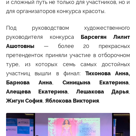
Университетские субботы
и сложный путь не только для участников, но и
для организаторов конкурса красоты.
Контакты
Администрация
Приёмная комиссия
Под руководством художественного
+7 (495) 795-00-11
+7 (495) 795-00-10
руководителя конкурса
Барсегян Лилит
Подписаться на нас
Ашотовны
— более 20 прекрасных


претенденток приняли участие в отборочном
туре, из которых семь самых достойных
Министерство науки и высшего образования
участниц вышли в финал:
Тихонова Анна,
Российской Федерации
Барнова Анна
,
Синицына Екатерина
,
Министерство просвещения Российской
Алещева Екатерина
,
Лешакова Дарья
,
Федерации
Жигун София
,
Яблокова Виктория
.