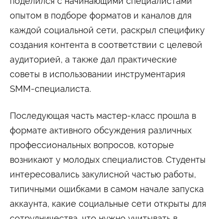
поделился с начинающими специалистами
Университетские субботы
опытом в подборе форматов и каналов для
Контакты
каждой социальной сети, раскрыл специфику
Администрация
Приёмная комиссия
создания контента в соответствии с целевой
+7 (495) 795-00-11
+7 (495) 795-00-10
аудиторией, а также дал практические
Подписаться на нас
советы в использовании инструментария


SMM-специалиста.
Министерство науки и высшего образования
Последующая часть мастер-класс прошла в
Российской Федерации
формате активного обсуждения различных
профессиональных вопросов, которые
Министерство просвещения Российской
Федерации
возникают у молодых специалистов. Студенты
интересовались закулисной частью работы,
типичными ошибками в самом начале запуска
аккаунта, какие социальные сети открыты для
сотрудничества, что нужно учитывать в