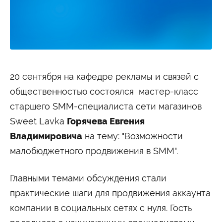
Студенту
Военно-учетный стол
Миграционный учет
Библиотека
Полезные ссылки
Антиплагиат
Карта москвича
Центр правовой помощи
Новости и Объявления
20 сентября на кафедре рекламы и связей с
Статьи
общественностью состоялся мастер-класс
Фотогалерея
старшего SMM-специалиста сети магазинов
Второе высшее
Sweet Lavka
Горячева Евгения
Владимировича
на тему: "Возможности
Формы обучения
малобюджетного продвижения в SMM".
Очная форма обучения
Очно-заочная форма обучения
Заочная форма обучения
Главными темами обсуждения стали
Мероприятия
практические шаги для продвижения аккаунта
компании в социальных сетях с нуля. Гость
Дни открытых дверей
Выездные студенческие мероприятия