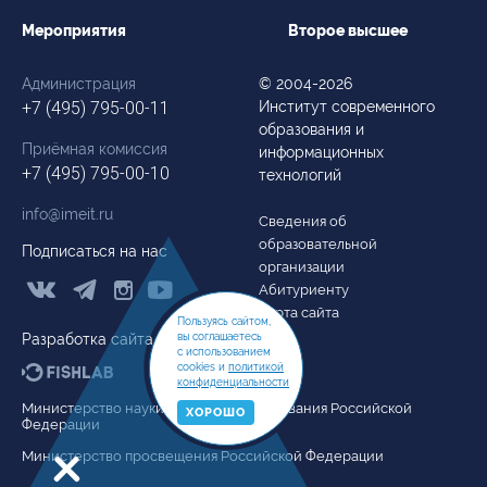
Мероприятия
Второе высшее
Администрация
© 2004-2026
+7 (495) 795-00-11
Институт современного
образования и
Приёмная комиссия
информационных
+7 (495) 795-00-10
технологий
info@imeit.ru
Сведения об
образовательной
Подписаться на нас
организации



Абитуриенту
Карта сайта
Пользуясь сайтом,
вы соглашаетесь
Разработка сайта
с использованием
cookies и
политикой
конфиденциальности
Министерство науки и высшего образования Российской
ХОРОШО
Федерации
Министерство просвещения Российской Федерации