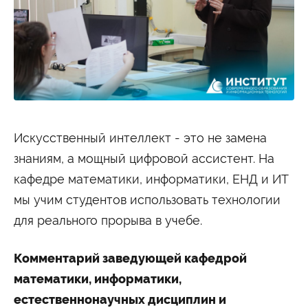
Студенту
Военно-учетный стол
Миграционный учет
Библиотека
Полезные ссылки
Антиплагиат
Карта москвича
Центр правовой помощи
Новости и Объявления
Статьи
Фотогалерея
Искусственный интеллект - это не замена
знаниям, а мощный цифровой ассистент. На
Второе высшее
кафедре математики, информатики, ЕНД и ИТ
мы учим студентов использовать технологии
Формы обучения
для реального прорыва в учебе.
Очная форма обучения
Очно-заочная форма обучения
Заочная форма обучения
Комментарий заведующей кафедрой
Мероприятия
математики, информатики,
Дни открытых дверей
естественнонаучных дисциплин и
Выездные студенческие мероприятия