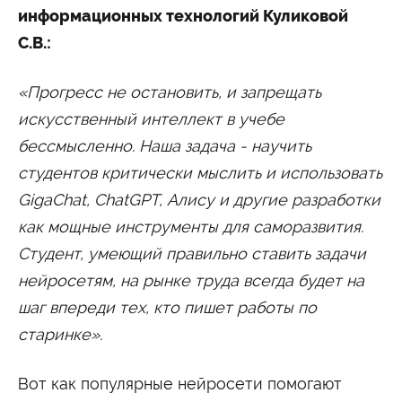
Университетские субботы
информационных технологий Куликовой
Контакты
С.В.:
Администрация
Приёмная комиссия
+7 (495) 795-00-11
+7 (495) 795-00-10
«Прогресс не остановить, и запрещать
искусственный интеллект в учебе
Подписаться на нас
бессмысленно. Наша задача - научить


студентов критически мыслить и использовать
GigaChat, ChatGPT, Алису и другие разработки
Министерство науки и высшего образования
Российской Федерации
как мощные инструменты для саморазвития.
Студент, умеющий правильно ставить задачи
Министерство просвещения Российской
нейросетям, на рынке труда всегда будет на
Федерации
шаг впереди тех, кто пишет работы по
старинке».
Вот как популярные нейросети помогают