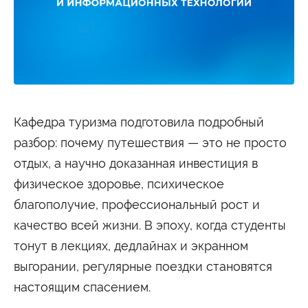
Студенту
Военно-учетный стол
Миграционный учет
Библиотека
Полезные ссылки
Антиплагиат
Карта москвича
Центр правовой помощи
Новости и Объявления
Статьи
Кафедра туризма подготовила подробный
Фотогалерея
разбор: почему путешествия — это не просто
Второе высшее
отдых, а научно доказанная инвестиция в
физическое здоровье, психическое
Формы обучения
благополучие, профессиональный рост и
качество всей жизни. В эпоху, когда студенты
Очная форма обучения
Очно-заочная форма обучения
Заочная форма обучения
тонут в лекциях, дедлайнах и экранном
Мероприятия
выгорании, регулярные поездки становятся
настоящим спасением.
Дни открытых дверей
Выездные студенческие мероприятия