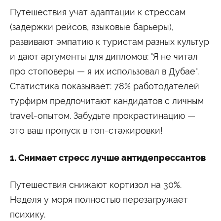
Университетские субботы
Путешествия учат адаптации к стрессам
Контакты
(задержки рейсов, языковые барьеры),
Администрация
Приёмная комиссия
развивают эмпатию к туристам разных культур
+7 (495) 795-00-11
+7 (495) 795-00-10
и дают аргументы для дипломов: "Я не читал
Подписаться на нас
про стоповеры — я их использовал в Дубае".
Статистика показывает: 78% работодателей


турфирм предпочитают кандидатов с личным
Министерство науки и высшего образования
travel-опытом. Забудьте прокрастинацию —
Российской Федерации
это ваш пропуск в топ-стажировки!
Министерство просвещения Российской
Федерации
1. Снимает стресс лучше антидепрессантов
Путешествия снижают кортизол на 30%.
Неделя у моря полностью перезагружает
психику.