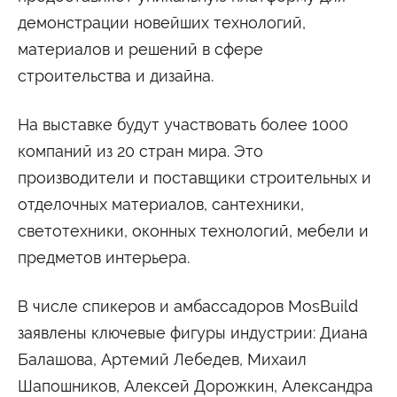
Университетские субботы
демонстрации новейших технологий,
Контакты
материалов и решений в сфере
Администрация
Приёмная комиссия
строительства и дизайна.
+7 (495) 795-00-11
+7 (495) 795-00-10
Подписаться на нас
На выставке будут участвовать более 1000
компаний из 20 стран мира. Это


производители и поставщики строительных и
Министерство науки и высшего образования
отделочных материалов, сантехники,
Российской Федерации
светотехники, оконных технологий, мебели и
предметов интерьера.
Министерство просвещения Российской
Федерации
В числе спикеров и амбассадоров MosBuild
заявлены ключевые фигуры индустрии: Диана
Балашова, Артемий Лебедев, Михаил
Шапошников, Алексей Дорожкин, Александра