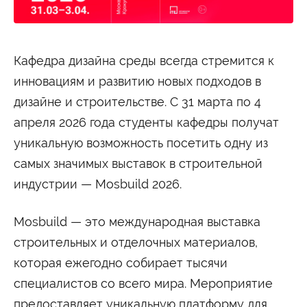
Студенту
Военно-учетный стол
Миграционный учет
Библиотека
Полезные ссылки
Антиплагиат
Карта москвича
Кафедра дизайна среды всегда стремится к
Центр правовой помощи
инновациям и развитию новых подходов в
Новости и Объявления
дизайне и строительстве. С 31 марта по 4
Статьи
апреля 2026 года студенты кафедры получат
Фотогалерея
уникальную возможность посетить одну из
Второе высшее
самых значимых выставок в строительной
индустрии — Mosbuild 2026.
Формы обучения
Mosbuild — это международная выставка
Очная форма обучения
Очно-заочная форма обучения
Заочная форма обучения
строительных и отделочных материалов,
которая ежегодно собирает тысячи
Мероприятия
специалистов со всего мира. Мероприятие
Дни открытых дверей
Выездные студенческие мероприятия
предоставляет уникальную платформу для