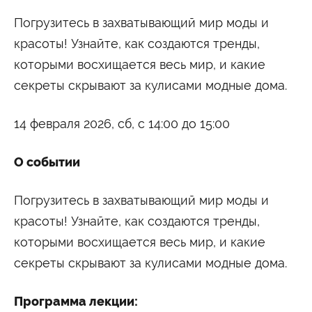
Студенту
Погрузитесь в захватывающий мир моды и
Военно-учетный стол
Миграционный учет
Библиотека
красоты! Узнайте, как создаются тренды,
Полезные ссылки
Антиплагиат
Карта москвича
Центр правовой помощи
которыми восхищается весь мир, и какие
секреты скрывают за кулисами модные дома.
Новости и Объявления
Статьи
14 февраля 2026, сб, c 14:00 до 15:00
Фотогалерея
Второе высшее
О событии
Погрузитесь в захватывающий мир моды и
Формы обучения
красоты! Узнайте, как создаются тренды,
Очная форма обучения
Очно-заочная форма обучения
Заочная форма обучения
которыми восхищается весь мир, и какие
секреты скрывают за кулисами модные дома.
Мероприятия
Дни открытых дверей
Программа лекции:
Выездные студенческие мероприятия