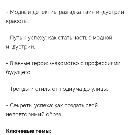
Университетские субботы
- Модный детектив: разгадка тайн индустрии
Контакты
красоты.
Администрация
Приёмная комиссия
+7 (495) 795-00-11
+7 (495) 795-00-10
- Путь к успеху: как стать частью модной
Подписаться на нас
индустрии.


- Главные герои: знакомство с профессиями
Министерство науки и высшего образования
будущего.
Российской Федерации
- Тренды и стиль: от подиума до улицы.
Министерство просвещения Российской
Федерации
- Секреты успеха: как создать свой
неповторимый образ.
Ключевые темы: