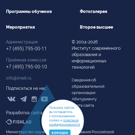
Программы обучения
Фотогалерея
Мероприятия
Второе высшее
Администрация
© 2004-2026
+7 (495) 795-00-11
Институт современного
образования и
Приёмная комиссия
информационных
+7 (495) 795-00-10
технологий
info@imeit.ru
Сведения об
образовательной
Подписаться на нас
организации



Абитуриенту
Карта сайта
Пользуясь сайтом,
вы соглашаетесь
Разработка сайта
с использованием
cookies и
политикой
конфиденциальности
Министерство науки и высшего образования Российской
ХОРОШО