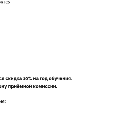
оятся:
Студенту
Военно-учетный стол
Миграционный учет
Библиотека
Полезные ссылки
Антиплагиат
Карта москвича
Центр правовой помощи
я скидка 10% на год обучения.
ону приёмной комиссии.
Контакты
Администрация
ия:
+7 (495) 795-00-11
Приёмная комиссия
+7 (495) 795-00-10