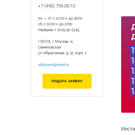
+7 (495) 795-00-10
пн. — пт. с 10.00 ч. до 18.00
сб. с 10.00 ч. до 17.00
перерыв: с 12.45 до 13.45
105318
, г. Москва, м.
Семёновская
ул. Ибрагимова, д. 31, корп. 1
abiturient@imeit.ru
ПОДАТЬ ЗАЯВКУ
Инсти