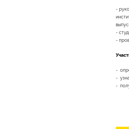
- рук
инсти
выпус
- сту
- про
Участ
- опр
- узн
- пол