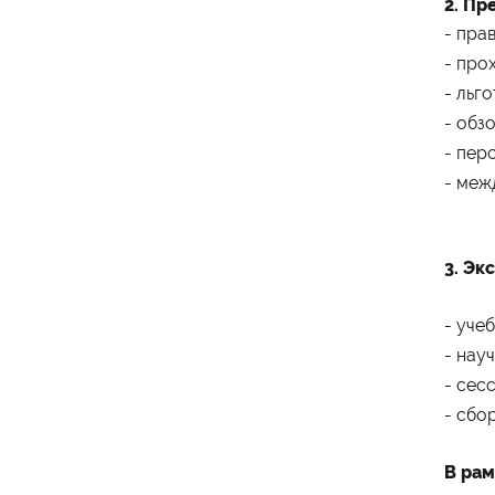
2. Пр
- пра
- про
- льг
Министерство науки и
высшего образования
- обз
Российской Федерации
- пер
- меж
Министерство
просвещения Российской
Федерации
3. Эк
- уче
- нау
- сес
- сбо
В рам