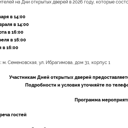
ителей на Дни открытых дверей в 2026 году, которые сост
варя в 14:00
враля в 14:00
рта в 16:00
ограммы обучения
Абитуриенту
реля в 16:00
айн
Приёмная комиссия
неджмент
Правила приёма
я в 16:00
хология
Количество мест для приёма
лама и связи с общественностью
Дни открытых дверей
вис
Стоимость обучения
изм
Проходные баллы
: м. Семеновская, ул. Ибрагимова, дом 31, корпус 1
номика
Перевод в наш институт
испруденция
Вопрос-ответ
Вступительные испытания
Участникам Дней открытых дверей предоставляетс
Списки поступающих
Международная программа
Подробности и условия уточняйте по телеф
рмы обучения
Мероприятия
ая форма обучения
Дни открытых дверей
Программа мероприят
о-заочная форма обучения
Выездные студенческие
чная форма обучения
мероприятия
Университетские субботы
треча гостей