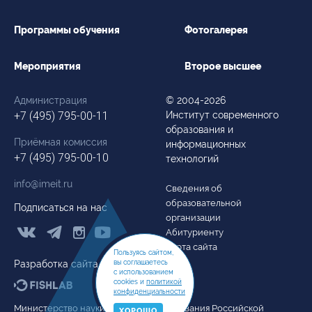
Сведения об образовательной организации
Программы обучения
Фотогалерея
Мероприятия
Второе высшее
Администрация
© 2004-2026
+7 (495) 795-00-11
Институт современного
образования и
Приёмная комиссия
информационных
+7 (495) 795-00-10
технологий
info@imeit.ru
Сведения об
образовательной
Подписаться на нас
организации



Абитуриенту
Карта сайта
Пользуясь сайтом,
Разработка сайта
вы соглашаетесь
с использованием
cookies и
политикой
конфиденциальности
Министерство науки и высшего образования Российской
ХОРОШО