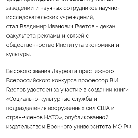
заведений и научных сотрудников научно-
Студенту
исследова
тельских учреждений,
Военно-учетный стол
Миграционный учет
Библиотека
стал Владимир Иванович Газетов - декан
Полезные ссылки
Антиплагиат
Карта москвича
Центр правовой помощи
факультета рекламы и связей с
общественностью Института экономики и
Новости и Объявления
культуры.
Статьи
Фотогалерея
Высокого звания Лауреата престижного
Второе высшее
Всероссийского конкурса профессор В.И.
Газетов удостоен за участие в создании книги
Формы обучения
«Социально-культ
урные службы и
Очная форма обучения
Очно-заочная форма обучения
подразделения вооруженных сил США и
Заочная форма обучения
стран-членов НАТО», опубликованной
Мероприятия
издательством Военного университета МО РФ.
Дни открытых дверей