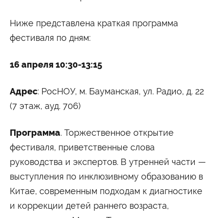
Университетские субботы
Контакты
Ниже представлена краткая программа
фестиваля по дням:
Администрация
Приёмная комиссия
+7 (495) 795-00-11
+7 (495) 795-00-10
16 апреля 10:30-13:15
Подписаться на нас


Адрес
: РосНОУ, м. Бауманская, ул. Радио, д. 22
(7 этаж, ауд. 706)
Министерство науки и высшего образования
Российской Федерации
Программа
. Торжественное открытие
Министерство просвещения Российской
фестиваля, приветственные слова
Федерации
руководства и экспертов. В утренней части —
выступления по инклюзивному образованию в
Китае, современным подходам к диагностике
и коррекции детей раннего возраста,