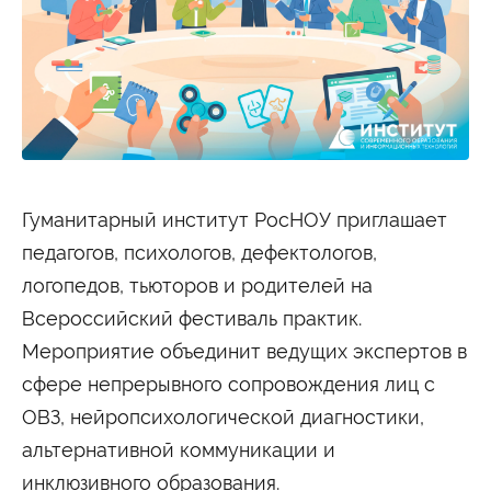
Студенту
Военно-учетный стол
Миграционный учет
Библиотека
Полезные ссылки
Антиплагиат
Карта москвича
Центр правовой помощи
Новости и Объявления
Статьи
Фотогалерея
Гуманитарный институт РосНОУ приглашает
педагогов, психологов, дефектологов,
Второе высшее
логопедов, тьюторов и родителей на
Всероссийский фестиваль практик.
Формы обучения
Мероприятие объединит ведущих экспертов в
Очная форма обучения
Очно-заочная форма обучения
Заочная форма обучения
сфере непрерывного сопровождения лиц с
ОВЗ, нейропсихологической диагностики,
Мероприятия
альтернативной коммуникации и
Дни открытых дверей
Выездные студенческие мероприятия
инклюзивного образования.