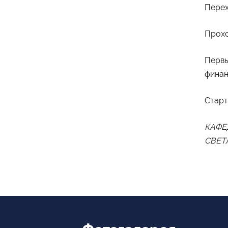
Пере
Министерство
просвещения Российской
Федерации
Прохо
Первы
финан
Старт
КАФЕ
СВЕТ