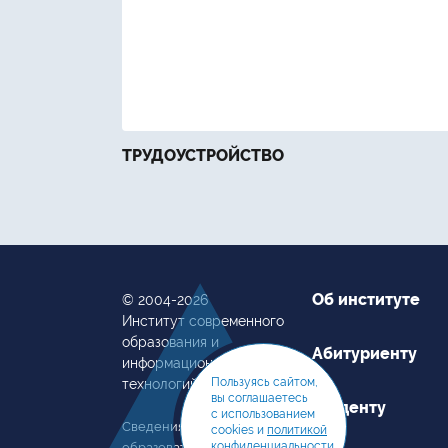
ТРУДОУСТРОЙСТВО
Об институте
© 2004-2026
Институт современного
образования и
Абитуриенту
информационных
Пользуясь сайтом,
технологий
вы соглашаетесь
Студенту
с использованием
Сведения об
cookies и
политикой
конфиденциальности
образовательной