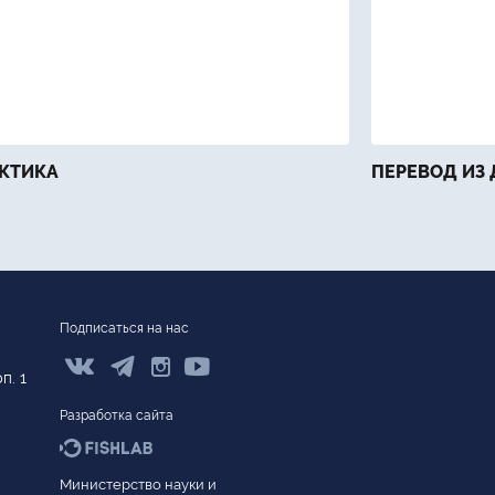
КТИКА
ПЕРЕВОД ИЗ 
Подписаться на нас



п. 1
Разработка сайта
Министерство науки и