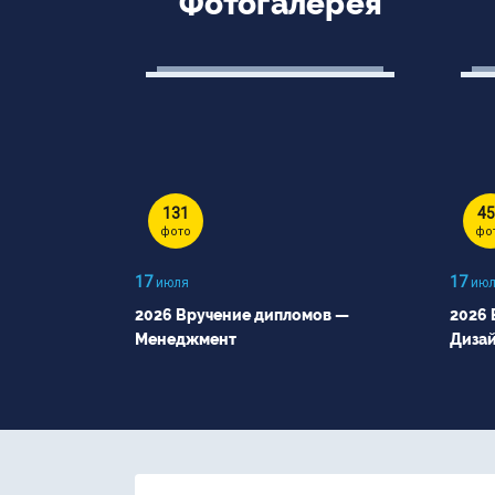
Фотогалерея
131
45
фото
фо
17
17
июля
июл
2026 Вручение дипломов —
2026 
Менеджмент
Диза