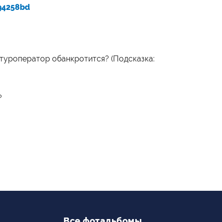
94258bd
 туроператор обанкротится? (Подсказка:
?
Все фотальбомы