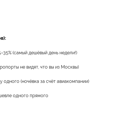
Военно-учетный стол
Миграционный учет
Библиотека
Полезные ссылки
Антиплагиат
Карта москвича
Центр правовой помощи
в):
Контакты
–35% (самый дешёвый день недели!)
Администрация
+7 (495) 795-00-11
ропорты не видят, что вы из Москвы)
Приёмная комиссия
+7 (495) 795-00-10
у одного (ночёвка за счёт авиакомпании)
Подписаться на нас
ешевле одного прямого

