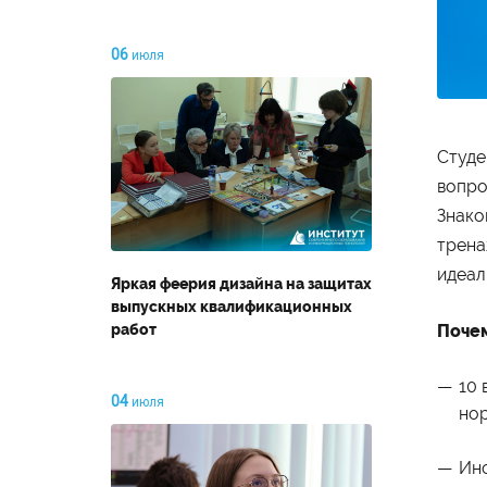
06
июля
Студе
вопро
Знако
трена
идеал
Яркая феерия дизайна на защитах
выпускных квалификационных
работ
Почем
10 
04
июля
нор
Об институте
Пр
Инс