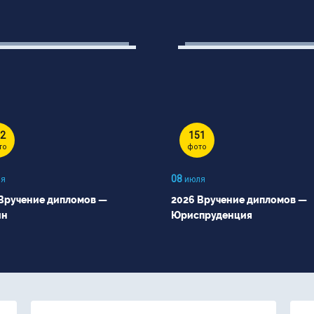
2
151
то
фото
08
я
июля
Вручение дипломов —
2026 Вручение дипломов —
йн
Юриспруденция