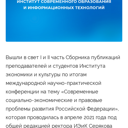
Студенту
Военно-учетный стол
Миграционный учет
Библиотека
Полезные ссылки
Антиплагиат
Карта москвича
Центр правовой помощи
Новости и Объявления
Статьи
Фотогалерея
Вышли в свет I и II часть Сборника публикаций
преподавателей и студентов Института
Второе высшее
экономики и культуры по итогам
международной научно-практической
Формы обучения
конференции на тему «Современные
Очная форма обучения
Очно-заочная форма обучения
Заочная форма обучения
социально-экономические и правовые
проблемы развития Российской Федерации»,
Мероприятия
которая проводилась в апреле 2021 года под
Дни открытых дверей
Выездные студенческие мероприятия
общей редакцией ректора ИЭиК Серякова