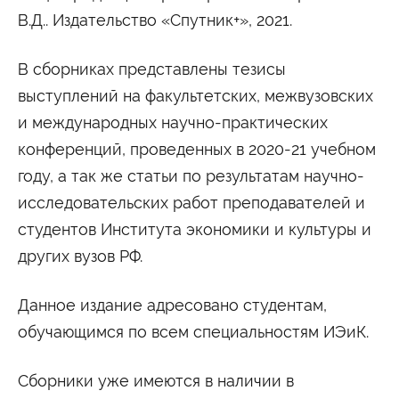
Университетские субботы
В.Д.. Издательство «Спутник+», 2021.
Контакты
В сборниках представлены тезисы
Администрация
Приёмная комиссия
+7 (495) 795-00-11
+7 (495) 795-00-10
выступлений на факультетских, межвузовских
и международных научно-практических
Подписаться на нас
конференций, проведенных в 2020-21 учебном


году, а так же статьи по результатам научно-
исследовательских работ преподавателей и
Министерство науки и высшего образования
Российской Федерации
студентов Института экономики и культуры и
других вузов РФ.
Министерство просвещения Российской
Федерации
Данное издание адресовано студентам,
обучающимся по всем специальностям ИЭиК.
Сборники уже имеются в наличии в