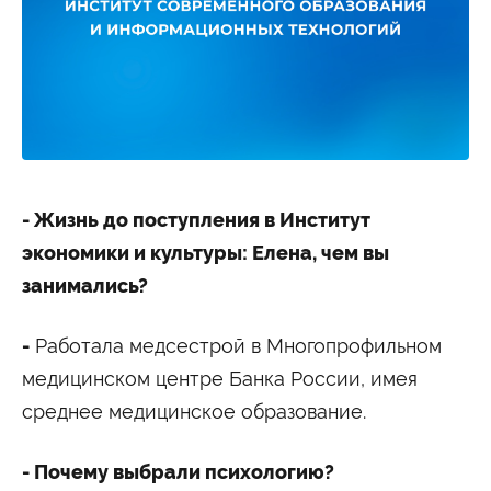
Студенту
Военно-учетный стол
Миграционный учет
Библиотека
Полезные ссылки
Антиплагиат
Карта москвича
Центр правовой помощи
Новости и Объявления
Статьи
Фотогалерея
- Жизнь до поступления в Институт
экономики и культуры: Елена, чем вы
Второе высшее
занимались?
Формы обучения
-
Работала медсестрой в Многопрофильном
Очная форма обучения
Очно-заочная форма обучения
Заочная форма обучения
медицинском центре Банка России, имея
среднее медицинское образование.
Мероприятия
Дни открытых дверей
- Почему выбрали психологию?
Выездные студенческие мероприятия