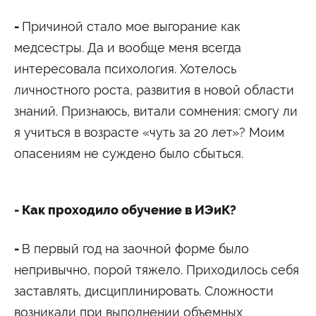
Университетские субботы
-
Причиной стало мое выгорание как
Контакты
медсестры. Да и вообще меня всегда
Администрация
Приёмная комиссия
+7 (495) 795-00-11
+7 (495) 795-00-10
интересовала психология. Хотелось
личностного роста, развития в новой области
Подписаться на нас
знаний. Признаюсь, витали сомнения: смогу ли


я учиться в возрасте «чуть за 20 лет»? Моим
опасениям не суждено было сбыться.
Министерство науки и высшего образования
Российской Федерации
- Как проходило обучение в ИЭиК?
Министерство просвещения Российской
Федерации
-
В первый год на заочной форме было
непривычно, порой тяжело. Приходилось себя
заставлять, дисциплинировать. Сложности
возникали при выполнении объемных