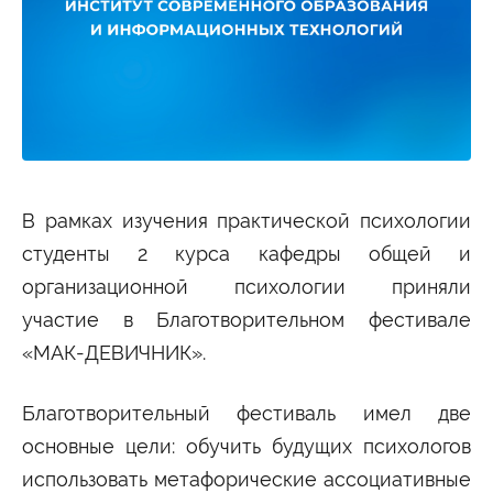
Студенту
Военно-учетный стол
Миграционный учет
Библиотека
Полезные ссылки
Антиплагиат
Карта москвича
Центр правовой помощи
Новости и Объявления
Статьи
Фотогалерея
В рамках изучения практической психологии
студенты 2 курса кафедры общей и
Второе высшее
организационной психологии приняли
участие в Благотворительном фестивале
Формы обучения
«МАК-ДЕВИЧНИК».
Очная форма обучения
Очно-заочная форма обучения
Заочная форма обучения
Благотворительный фестиваль имел две
Мероприятия
основные цели: обучить будущих психологов
Дни открытых дверей
использовать метафорические ассоциативные
Выездные студенческие мероприятия