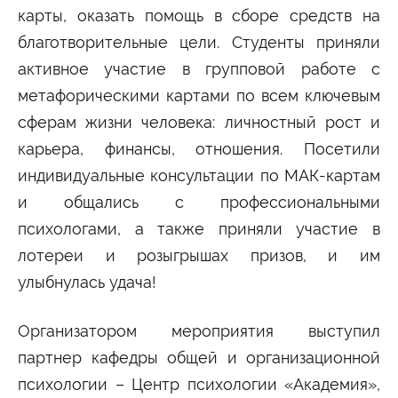
Университетские субботы
карты, оказать помощь в сборе средств на
Контакты
благотворительные цели. Студенты приняли
активное участие в групповой работе с
Администрация
Приёмная комиссия
+7 (495) 795-00-11
+7 (495) 795-00-10
метафорическими картами по всем ключевым
сферам жизни человека: личностный рост и
Подписаться на нас
карьера, финансы, отношения. Посетили


индивидуальные консультации по МАК-картам
и общались с профессиональными
Министерство науки и высшего образования
Российской Федерации
психологами, а также приняли участие в
лотереи и розыгрышах призов, и им
Министерство просвещения Российской
Федерации
улыбнулась удача!
Организатором мероприятия выступил
партнер кафедры общей и организационной
психологии – Центр психологии «Академия»,