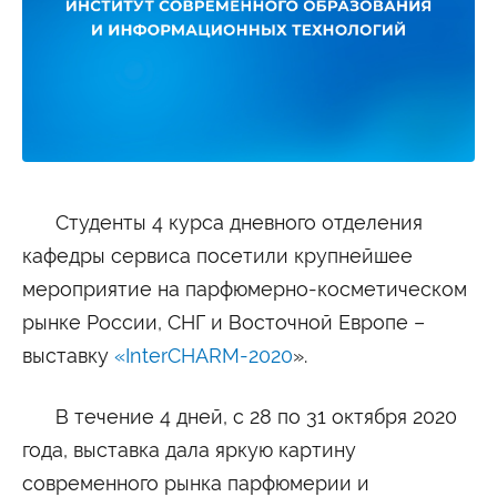
Студенту
Военно-учетный стол
Миграционный учет
Библиотека
Полезные ссылки
Антиплагиат
Карта москвича
Центр правовой помощи
Новости и Объявления
Статьи
Фотогалерея
Студенты 4 курса дневного отделения
кафедры сервиса посетили крупнейшее
Второе высшее
мероприятие на парфюмерно-косметическом
рынке России, СНГ и Восточной Европе –
Формы обучения
выставку
«InterCHARM-2020
».
Очная форма обучения
Очно-заочная форма обучения
Заочная форма обучения
В течение 4 дней, с 28 по 31 октября 2020
Мероприятия
года, выставка дала яркую картину
Дни открытых дверей
современного рынка парфюмерии и
Выездные студенческие мероприятия