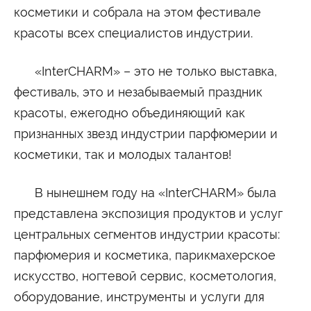
Университетские субботы
косметики и собрала на этом фестивале
Контакты
красоты всех специалистов индустрии.
Администрация
Приёмная комиссия
+7 (495) 795-00-11
+7 (495) 795-00-10
«InterCHARM» – это не только выставка,
фестиваль, это и незабываемый праздник
Подписаться на нас
красоты, ежегодно объединяющий как


признанных звезд индустрии парфюмерии и
косметики, так и молодых талантов!
Министерство науки и высшего образования
Российской Федерации
В нынешнем году на «InterCHARM» была
Министерство просвещения Российской
представлена экспозиция продуктов и услуг
Федерации
центральных сегментов индустрии красоты:
парфюмерия и косметика, парикмахерское
искусство, ногтевой сервис, косметология,
оборудование, инструменты и услуги для