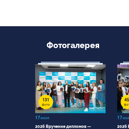
Фотогалерея
131
45
фото
фо
17
17
июля
июл
2026 Вручение дипломов —
2026 