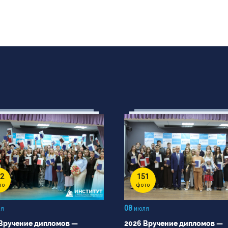
2
151
то
фото
08
я
июля
Вручение дипломов —
2026 Вручение дипломов —