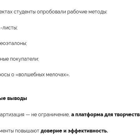
Международная программа
рмы обучения
Мероприятия
ектах студенты опробовали рабочие методы:
ая форма обучения
Дни открытых дверей
о-заочная форма обучения
Выездные студенческие
чная форма обучения
мероприятия
-листы;
Университетские субботы
еоэталоны;
ные покупатели;
осы о «волшебных мелочах».
ные выводы
артизация — не ограничение,
а платформа для творчеств
аменты повышают
доверие и эффективность.