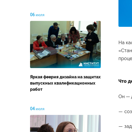
06
июля
На ка
«Стан
проце
Яркая феерия дизайна на защитах
Что д
выпускных квалификационных
работ
Он — 
04
июля
соз
зад