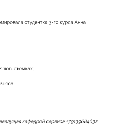
юмировала студентка 3-го курса Анна
shion‑съёмках;
знеса;
заведущая кафедрой сервиса +79139684632