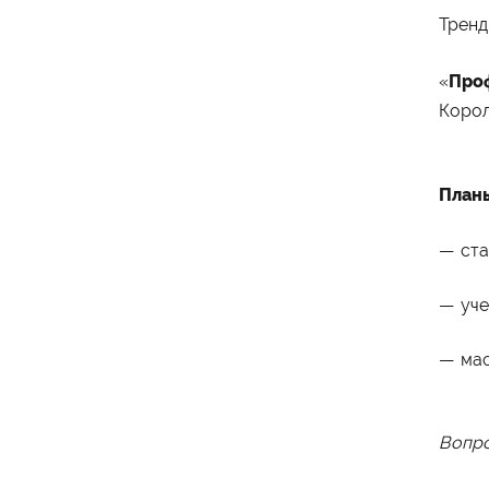
Тренд
«
Проф
Коро
План
ста
уче
ма
Вопро