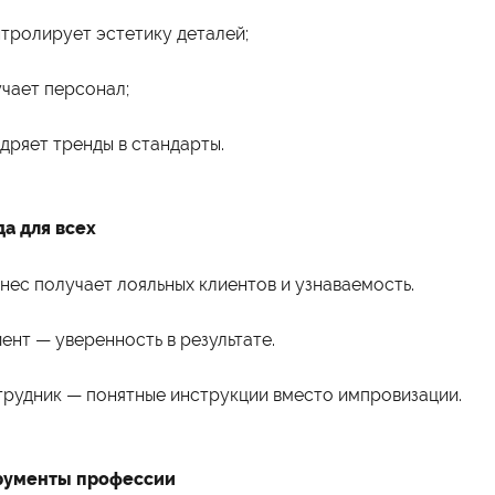
тролирует эстетику деталей;
чает персонал;
дряет тренды в стандарты.
а для всех
нес получает лояльных клиентов и узнаваемость.
ограммы обучения
Абитуриенту
айн
Приёмная комиссия
ент — уверенность в результате.
неджмент
Правила приёма
хология
Количество мест для приёма
лама и связи с общественностью
Дни открытых дверей
рудник — понятные инструкции вместо импровизации.
вис
Стоимость обучения
изм
Проходные баллы
номика
Перевод в наш институт
испруденция
Вопрос-ответ
Вступительные испытания
рументы профессии
Списки поступающих