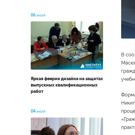
06
июля
В соо
Масюк
гражд
Яркая феерия дизайна на защитах
учебн
выпускных квалификационных
работ
Форма
Никит
проце
04
июля
«Граж
практ