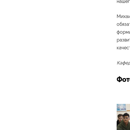
нашег
Министерство науки и
Михаи
высшего образования
Российской Федерации
обяза
форми
Министерство
разви
просвещения Российской
Федерации
качес
Кафед
Фот