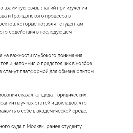
а взаимную связь знаний при изучении
ава и Гражданского процесса в
Студенту
ектов, которые позволят студентам
Военно-учетный стол
ного содействия в последующем
Миграционный учет
Библиотека
Полезные ссылки
Антиплагиат
Карта москвича
Центр правовой помощи
е на важности глубокого понимания
тов и напомнил о предстоящих в ноябре
е станут платформой для обмена опытом
Контакты
Администрация
+7 (495) 795-00-11
зования сказал кандидат юридических
исании научных статей и докладов, что
Приёмная комиссия
+7 (495) 795-00-10
заявить о себе в академической среде.
Подписаться на нас
го суда г. Москвы, ранее студенту

