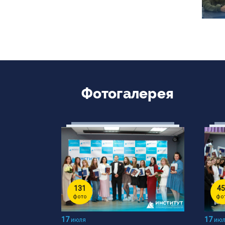
Фотогалерея
131
45
фото
фо
17
17
июля
июл