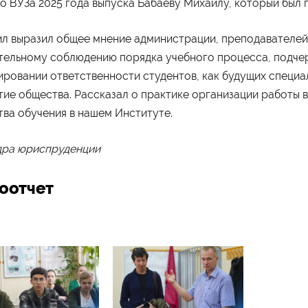
о ВУЗа 2025 года выпуска Бабаеву Михаилу, который был 
л выразил общее мнение администрации, преподавателей
тельному соблюдению порядка учебного процесса, подчер
ровании ответственности студентов, как будущих специал
тие общества. Рассказал о практике организации работы 
тва обучения в нашем Институте.
ра юриспруденции
оотчет