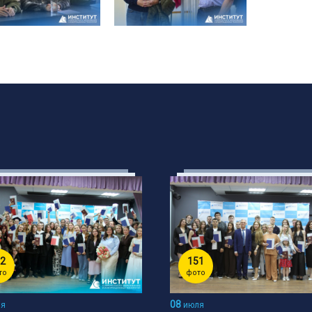
2
151
то
фото
08
я
июля