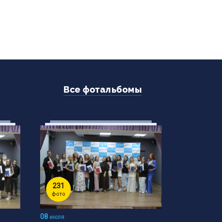
Все фотальбомы
231
фото
08
июля