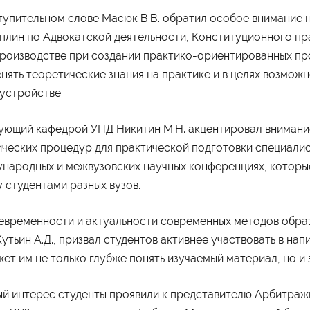
тупительном слове Масюк В.В. обратил особое внимание н
плин по Адвокатской деятельности, Конституционного пр
ограммы обучения
Абитуриенту
роизводстве при создании практико-ориентированных про
айн
Приёмная комиссия
нять теоретические знания на практике и в целях возмож
неджмент
Правила приёма
хология
Количество мест для приёма
устройстве.
лама и связи с общественностью
Дни открытых дверей
вис
Стоимость обучения
изм
Проходные баллы
номика
Перевод в наш институт
ующий кафедрой УПД Никитин М.Н. акцентировал внимани
испруденция
Вопрос-ответ
ческих процедур для практической подготовки специалис
Вступительные испытания
Списки поступающих
народных и межвузовских научных конференциях, которы
Международная программа
рмы обучения
Мероприятия
 студентами разных вузов.
ая форма обучения
Дни открытых дверей
о-заочная форма обучения
Выездные студенческие
евременности и актуальности современных методов обра
чная форма обучения
мероприятия
Университетские субботы
Кутьин А.Д., призвал студентов активнее участвовать в нап
ет им не только глубже понять изучаемый материал, но и 
й интерес студенты проявили к представителю Арбитражно