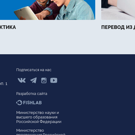
КТИКА
ПЕРЕВОД ИЗ 
Подписаться на нас



п. 1
Разработка сайта
Министерство науки и
высшего образования
Версия для слабовидящих
Российской Федерации
Сведения об образовательной организации
Министерство
просвещения Российской