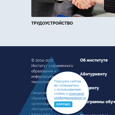
ТРУДОУСТРОЙСТВО
Об институте
© 2004-2026
Институт современного
образования и
Абитуриенту
информационных
Пользуясь сайтом,
технологий
вы соглашаетесь
Студенту
с использованием
Сведения об
cookies и
политикой
конфиденциальности
образовательной
Программы обу
организации
ХОРОШО
Абитуриенту
Карта сайта