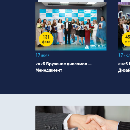
131
45
фото
фо
17
17
июля
июл
2026 Вручение дипломов —
2026 
Менеджмент
Диза