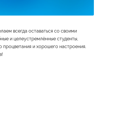
лаем всегда оставаться со своими
бные и целеустремлённые студенты,
го процветания и хорошего настроения.
Студенту
в!
Военно-учетный стол
Миграционный учет
Библиотека
Полезные ссылки
Антиплагиат
Карта москвича
Центр правовой помощи
Контакты
Администрация
+7 (495) 795-00-11
Приёмная комиссия