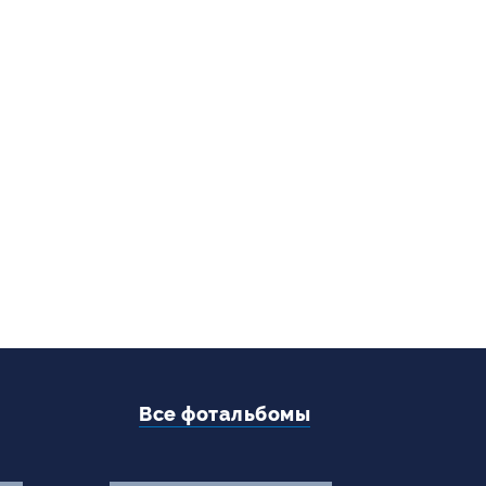
+7 (495) 795-00-10
Подписаться на нас


Все фотальбомы