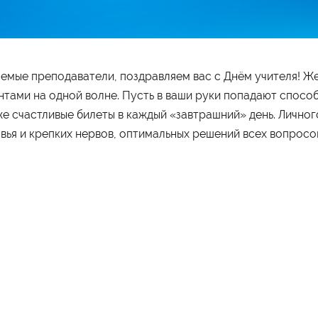
емые преподаватели, поздравляем вас с Днём учителя! Же
нтами на одной волне. Пусть в ваши руки попадают спосо
же счастливые билеты в каждый «завтрашний» день. Лично
ограммы обучения
Абитуриенту
вья и крепких нервов, оптимальных решений всех вопросо
айн
Приёмная комиссия
неджмент
Правила приёма
хология
Количество мест для приёма
лама и связи с общественностью
Дни открытых дверей
вис
Стоимость обучения
изм
Проходные баллы
номика
Перевод в наш институт
испруденция
Вопрос-ответ
Вступительные испытания
Списки поступающих
Международная программа
рмы обучения
Мероприятия
ая форма обучения
Дни открытых дверей
о-заочная форма обучения
Выездные студенческие
чная форма обучения
мероприятия
Университетские субботы