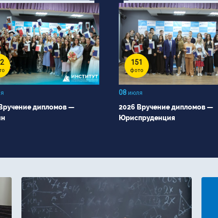
2
151
то
фото
08
я
июля
Вручение дипломов —
2026 Вручение дипломов —
йн
Юриспруденция