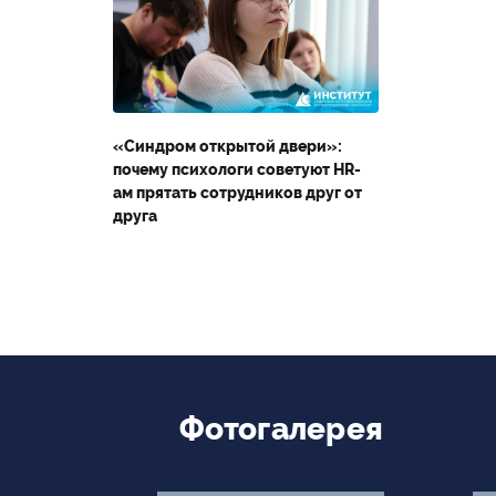
Второе высшее
«Синдром открытой двери»:
Министерство науки и
почему психологи советуют HR-
высшего образования
ам прятать сотрудников друг от
Российской Федерации
друга
Министерство
просвещения Российской
Федерации
Фотогалерея