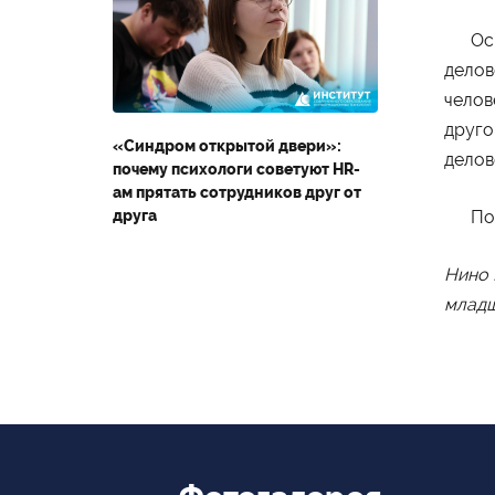
Фотогалерея
Зао
Основ
Второе высшее
делов
челов
друго
«Синдром открытой двери»:
делов
почему психологи советуют HR-
Министерство науки и
ам прятать сотрудников друг от
высшего образования
друга
По ок
Российской Федерации
Нино
Министерство
просвещения Российской
младш
Федерации