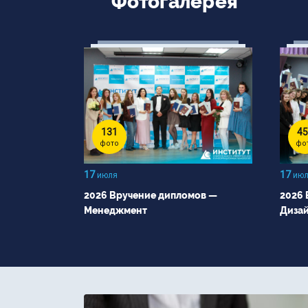
Фотогалерея
131
45
фото
фо
17
17
июля
июл
2026 Вручение дипломов —
2026 
Менеджмент
Диза