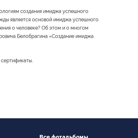
Приёмная комиссия
ологиям создания имиджа успешного
+7 (495) 795-00-10
дежды является основой имиджа успешного
Подписаться на нас
ения о человеке? Об этом и о многом
оровича Белобрагина «Создание имиджа


 сертификаты.
Все фотальбомы