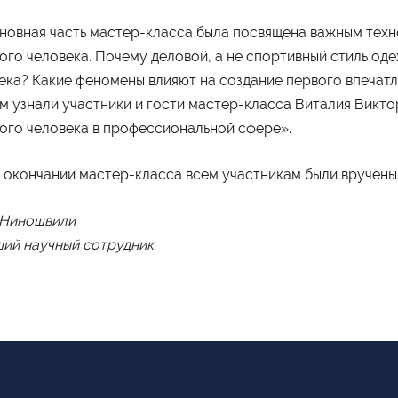
чная форма обучения
мероприятия
Университетские субботы
ная часть мастер-класса была посвящена важным техн
ого человека. Почему деловой, а не спортивный стиль о
ека? Какие феномены влияют на создание первого впечатл
м узнали участники и гости мастер-класса Виталия Викт
ого человека в профессиональной сфере».
ончании мастер-класса всем участникам были вручены
 Ниношвили
ий научный сотрудник