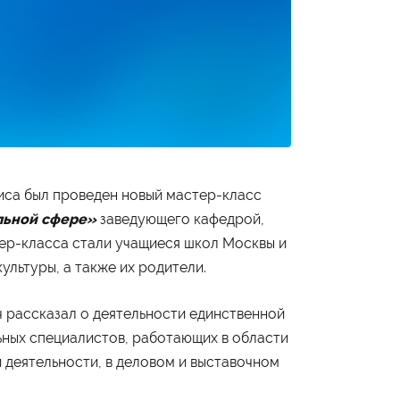
Студенту
иса был проведен новый мастер-класс
Военно-учетный стол
Миграционный учет
льной сфере»
заведующего кафедрой,
Библиотека
Полезные ссылки
ер-класса стали учащиеся школ Москвы и
Антиплагиат
ультуры, а также их родители.
Карта москвича
Центр правовой помощи
рассказал о деятельности единственной
ных специалистов, работающих в области
Контакты
 деятельности, в деловом и выставочном
Администрация
+7 (495) 795-00-11