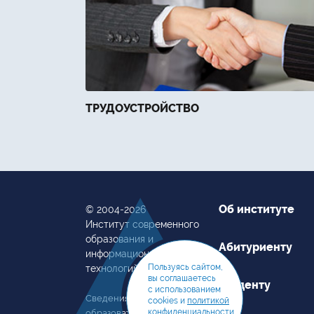
ТРУДОУСТРОЙСТВО
Об институте
© 2004-2026
Институт современного
образования и
Абитуриенту
информационных
Пользуясь сайтом,
технологий
вы соглашаетесь
Студенту
с использованием
Сведения об
cookies и
политикой
конфиденциальности
образовательной