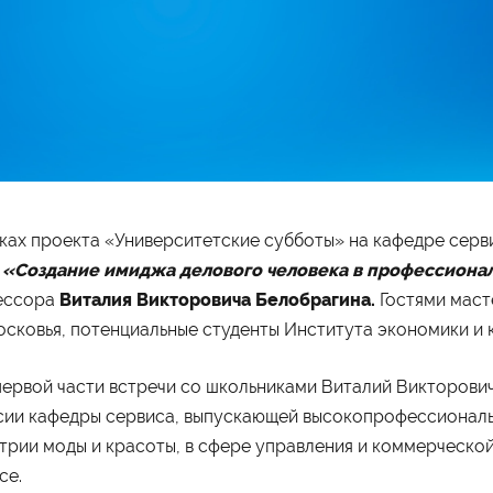
ограммы обучения
Абитуриенту
ках проекта «Университетские субботы» на кафедре серв
айн
Приёмная комиссия
неджмент
Правила приёма
а
«Создание имиджа делового человека в профессиона
хология
Количество мест для приёма
лама и связи с общественностью
Дни открытых дверей
ессора
Виталия Викторовича Белобрагина.
Гостями маст
вис
Стоимость обучения
сковья, потенциальные студенты Института экономики и к
изм
Проходные баллы
номика
Перевод в наш институт
испруденция
Вопрос-ответ
Вступительные испытания
вой части встречи со школьниками Виталий Викторович 
Списки поступающих
Международная программа
сии кафедры сервиса, выпускающей высокопрофессиональ
рмы обучения
Мероприятия
трии моды и красоты, в сфере управления и коммерческой
ая форма обучения
Дни открытых дверей
се.
о-заочная форма обучения
Выездные студенческие