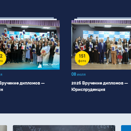
2
151
то
фото
08
я
июля
Вручение дипломов —
2026 Вручение дипломов —
йн
Юриспруденция