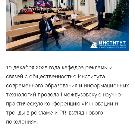
Студенту
Военно-учетный стол
Миграционный учет
Библиотека
Полезные ссылки
Антиплагиат
Карта москвича
Центр правовой помощи
Новости и Объявления
Статьи
Фотогалерея
10 декабря 2025 года кафедра рекламы и
Второе высшее
связей с общественностью Института
современного образования и информационных
Формы обучения
технологий провела I межвузовскую научно-
Очная форма обучения
Очно-заочная форма обучения
практическую конференцию «Инновации и
Заочная форма обучения
тренды в рекламе и PR: взгляд нового
Мероприятия
поколения».
Дни открытых дверей
Выездные студенческие мероприятия