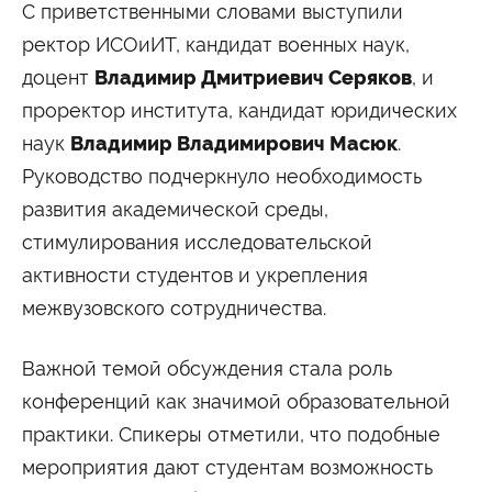
Университетские субботы
С приветственными словами выступили
ректор ИСОиИТ, кандидат военных наук,
Контакты
доцент
Владимир Дмитриевич Серяков
, и
Администрация
Приёмная комиссия
+7 (495) 795-00-11
+7 (495) 795-00-10
проректор института, кандидат юридических
наук
Владимир Владимирович Масюк
.
Подписаться на нас
Руководство подчеркнуло необходимость


развития академической среды,
стимулирования исследовательской
Министерство науки и высшего образования
Российской Федерации
активности студентов и укрепления
межвузовского сотрудничества.
Министерство просвещения Российской
Федерации
Важной темой обсуждения стала роль
конференций как значимой образовательной
практики. Спикеры отметили, что подобные
мероприятия дают студентам возможность