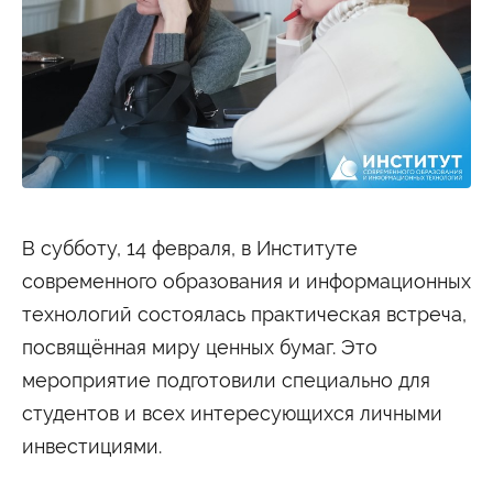
Студенту
Военно-учетный стол
Миграционный учет
Библиотека
Полезные ссылки
Антиплагиат
Карта москвича
Центр правовой помощи
Новости и Объявления
Статьи
Фотогалерея
В субботу, 14 февраля, в Институте
Второе высшее
современного образования и информационных
технологий состоялась практическая встреча,
Формы обучения
посвящённая миру ценных бумаг. Это
Очная форма обучения
Очно-заочная форма обучения
Заочная форма обучения
мероприятие подготовили специально для
студентов и всех интересующихся личными
Мероприятия
инвестициями.
Дни открытых дверей
Выездные студенческие мероприятия