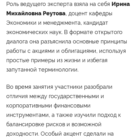
Университетские субботы
Роль ведущего эксперта взяла на себя
Ирина
Михайловна Реутова
, доцент кафедры
Контакты
Экономики и менеджмента, кандидат
Администрация
Приёмная комиссия
+7 (495) 795-00-11
+7 (495) 795-00-10
экономических наук. В формате открытого
диалога она разъяснила основные принципы
Подписаться на нас
работы с акциями и облигациями, используя


простые примеры из жизни и избегая
запутанной терминологии.
Министерство науки и высшего образования
Российской Федерации
Во время занятия участники разобрали
Министерство просвещения Российской
отличия между государственными и
Федерации
корпоративными финансовыми
инструментами, а также изучили подход к
балансировке рисков и возможной
доходности. Особый акцент сделали на