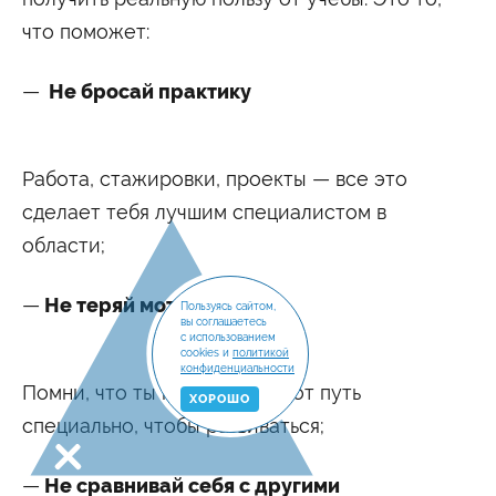
что поможет:
Не бросай практику
Работа, стажировки, проекты — все это
сделает тебя лучшим специалистом в
области;
Не теряй мотивацию
Пользуясь сайтом,
вы соглашаетесь
с использованием
cookies и
политикой
конфиденциальности
Помни, что ты проходишь этот путь
ХОРОШО
специально, чтобы развиваться;
Не сравнивай себя с другими