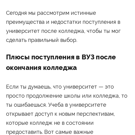
Университетские субботы
Сегодня мы рассмотрим истинные
Контакты
преимущества и недостатки поступления в
Администрация
Приёмная комиссия
+7 (495) 795-00-11
+7 (495) 795-00-10
университет после колледжа, чтобы ты мог
сделать правильный выбор.
Подписаться на нас


Плюсы поступления в ВУЗ после
окончания колледжа
Министерство науки и высшего образования
Российской Федерации
Если ты думаешь, что университет — это
Министерство просвещения Российской
Федерации
просто продолжение школы или колледжа, то
ты ошибаешься. Учеба в университете
открывает доступ к новым перспективам,
которые колледж не в состоянии
предоставить. Вот самые важные