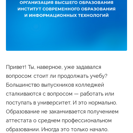
Студенту
Военно-учетный стол
Миграционный учет
Библиотека
Полезные ссылки
Антиплагиат
Карта москвича
Центр правовой помощи
Новости и Объявления
Статьи
Фотогалерея
Привет! Ты, наверное, уже задавался
Второе высшее
вопросом: стоит ли продолжать учебу?
Большинство выпускников колледжей
Формы обучения
сталкиваются с вопросом — работать или
Очная форма обучения
Очно-заочная форма обучения
Заочная форма обучения
поступать в университет. И это нормально.
Образование не заканчивается получением
Мероприятия
аттестата о среднем профессиональном
Дни открытых дверей
образовании. Иногда это только начало.
Выездные студенческие мероприятия