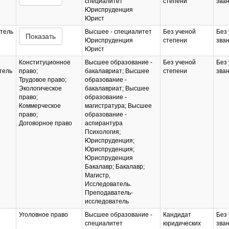
специалитет
степени
зва
Юриспруденция
Юрист
тель
Высшее - специалитет
Без ученой
Без 
Показать
Юриспруденция
степени
зва
Юрист
Конституционное
Высшее образование -
Без ученой
Без 
тель
право;
бакалавриат; Высшее
степени
зва
Трудовое право;
образование -
Экологическое
бакалавриат; Высшее
право;
образование -
Коммерческое
магистратура; Высшее
право;
образование -
Договорное право
аспирантура
Психология;
Юриспруденция;
Юриспруденция;
Юриспруденция
Бакалавр; Бакалавр;
Магистр,
Исследователь.
Преподаватель-
исследователь
Уголовное право
Высшее образование -
Кандидат
Без 
специалитет
юридических
зва