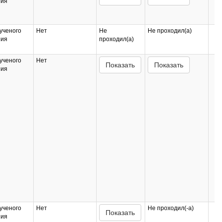
ния
ученого
Нет
Не
Не проходил(а)
ния
проходил(а)
ученого
Нет
Показать
Показать
ния
ученого
Нет
Не проходил(-а)
Показать
ния