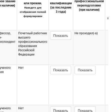
ное звание
профессиональной
о
или премии.
квалификации
и наличии)
переподготовке
д
(за последние
Наведите для
(при наличии)
3 года)
отображения полной
формулировки
пр
фессор,
Почетный работник
Не проходил(-а)
Показать
н-
высшего
респондент
профессионального
образования
Российской
Федерации
ученого
Нет
Показать
Показать
ния
ученого
Нет
Показать
Показать