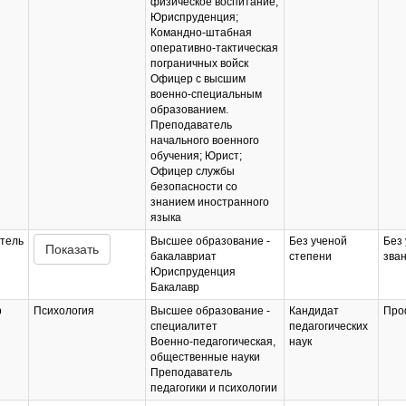
физическое воспитание;
Юриспруденция;
Командно-штабная
оперативно-тактическая
пограничных войск
Офицер с высшим
военно-специальным
образованием.
Преподаватель
начального военного
обучения; Юрист;
Офицер службы
безопасности со
знанием иностранного
языка
тель
Высшее образование -
Без ученой
Без 
Показать
бакалавриат
степени
зва
Юриспруденция
Бакалавр
р
Психология
Высшее образование -
Кандидат
Про
специалитет
педагогических
Военно-педагогическая,
наук
общественные науки
Преподаватель
педагогики и психологии