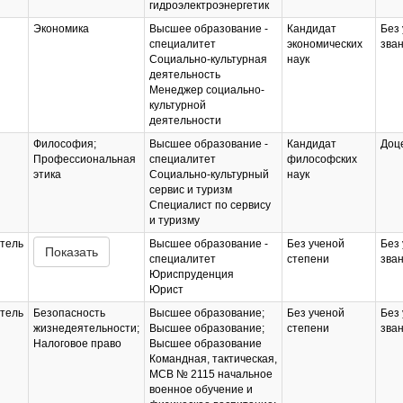
гидроэлектроэнергетик
Экономика
Высшее образование -
Кандидат
Без 
специалитет
экономических
зва
Социально-культурная
наук
деятельность
Менеджер социально-
культурной
деятельности
Философия;
Высшее образование -
Кандидат
Доц
Профессиональная
специалитет
философских
этика
Социально-культурный
наук
сервис и туризм
Специалист по сервису
и туризму
тель
Высшее образование -
Без ученой
Без 
Показать
специалитет
степени
зва
Юриспруденция
Юрист
тель
Безопасность
Высшее образование;
Без ученой
Без 
жизнедеятельности;
Высшее образование;
степени
зва
Налоговое право
Высшее образование
Командная, тактическая,
МСВ № 2115 начальное
военное обучение и