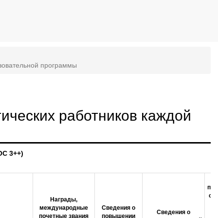
азовательной программы
ических работников каждой
ОС 3++)
про
оп
Награды,
в 
международные
Сведения о
Сведения о
со
почетные звания
повышении