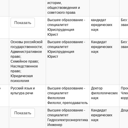
истории,
обществоведения и
советского права
Высшее образование -
кандидат
Без 
Показать
специалитет
юридических
зва
Юриспруденция
наук
Юрист
Основы российской
Высшее образование -
Кандидат
Без 
государственности;
специалитет
юридических
зва
Административное
Юриспруденция
наук
право;
Юрист
Семейное право;
Наследственное
право;
Юридическая
психология
р
Русский язык и
Высшее образование -
Доктор
Про
культура речи
специалитет
филологических
Чле
Филология
наук
кор
Филолог, преподаватель
Высшее образование -
Кандидат
Доц
Показать
специалитет
юридических
Гидроэлектроэнергетика
наук
Инженер