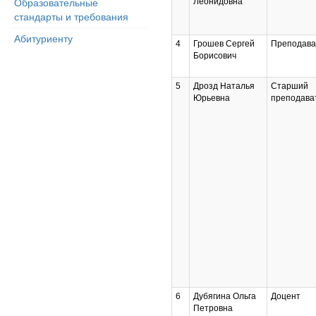
Леонидовна
Образовательные
стандарты и требования
Абитуриенту
4
Грошев Сергей
Преподава
Борисович
5
Дрозд Наталья
Старший
Юрьевна
преподава
6
Дубягина Ольга
Доцент
Петровна