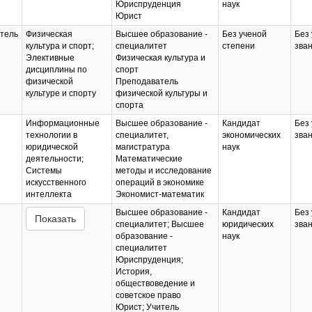
Юриспруденция
наук
Юрист
тель
Физическая
Высшее образование -
Без ученой
Без 
культура и спорт;
специалитет
степени
зва
Элективные
Физическая культура и
дисциплины по
спорт
физической
Преподаватель
культуре и спорту
физической культуры и
спорта
Информационные
Высшее образование -
Кандидат
Без 
технологии в
специалитет,
экономических
зва
юридической
магистратура
наук
деятельности;
Математические
Системы
методы и исследование
искусственного
операций в экономике
интеллекта
Экономист-математик
Высшее образование -
Кандидат
Без 
Показать
специалитет; Высшее
юридических
зва
образование -
наук
специалитет
Юриспруденция;
История,
обществоведение и
советское право
Юрист; Учитель