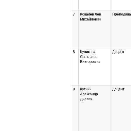
7
Ковалев Лев
Преподава
Михайлович
8
Куликова
Доцент
Светлана
Викторовна
9
Кутьин
Доцент
Александр
Диевич