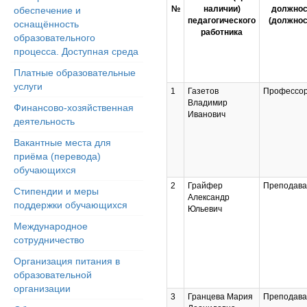
№
наличии)
должнос
обеспечение и
педагогического
(должнос
оснащённость
работника
образовательного
процесса. Доступная среда
Платные образовательные
услуги
1
Газетов
Профессо
Владимир
Финансово-хозяйственная
Иванович
деятельность
Вакантные места для
приёма (перевода)
обучающихся
2
Грайфер
Преподава
Стипендии и меры
Александр
поддержки обучающихся
Юльевич
Международное
сотрудничество
Организация питания в
образовательной
организации
3
Гранцева Мария
Преподава