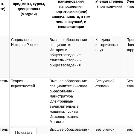
наименования
Учёная степень
Учё
ть
предметы, курсы,
направления
(при наличии)
(пр
ти)
дисциплины
подготовки и (или)
(модули)
специальности, в том
числе научной, и
квалификации
р
Социология;
Высшее образование -
Кандидат
Про
История России
специалитет
исторических
Чле
История и
наук
кор
обществоведение
Учитель истории и
обществоведения
тель
Теория
Высшее образование -
Без ученой
Без 
вероятностей
специалитет, Высшее
степени
зва
образование -
магистратура
Электронные
вычислительные
машины; Туризм
Инженер-техник;
Магистр
тель
Высшее образование -
Без ученой
Без 
Показать